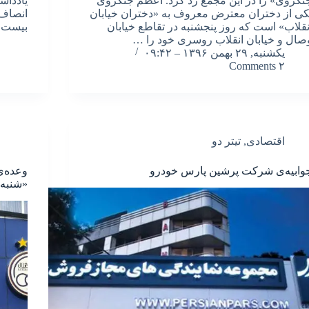
نگروی» را در این مجمع رد کرد. اعظم جنگروی
یادداشت
کی از دختران معترض معروف به «دختران خیابان
انصاف 
نقلاب» است که روز پنجشنبه در تقاطع خیابان
بیست و
صال و خیابان انقلاب روسری خود را …
یکشنبه, ۲۹ بهمن ۱۳۹۶ – ۰۹:۴۲
۲ Comments
اقتصادی
,
تیتر دو
وابیه‌ی شرکت پرشین پارس خودرو
وعده‌ی
«شنبه 