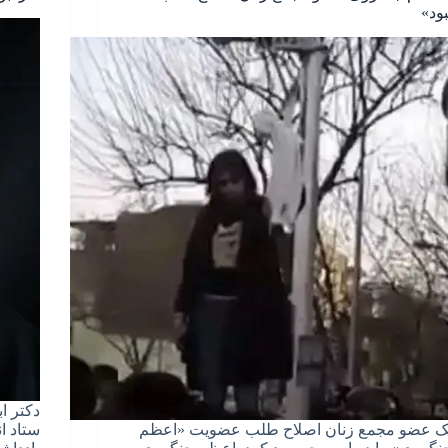
بود»
دکتر ا
ک عضو مجمع زنان اصلاح طلب عضویت «اعظم