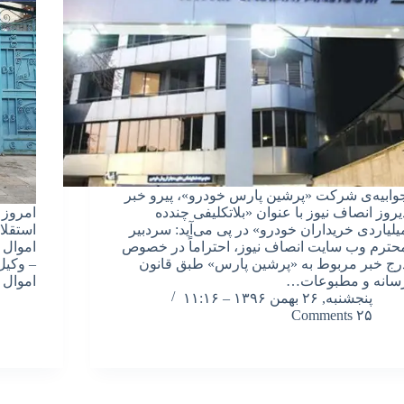
وابیه‌ی شرکت «پرشین پارس خودرو»، پیرو خبر
یروز انصاف نیوز با عنوان «بلاتکلیفی چندده
امروز 
یلیاردی خریداران خودرو» در پی می‌آید: سردبیر
استقلا
حترم وب سایت انصاف نیوز، احتراماً در خصوص
اموال 
رج خبر مربوط به «پرشین پارس» طبق قانون
– وکیل
سانه و مطبوعات…
اموال 
پنجشنبه, ۲۶ بهمن ۱۳۹۶ – ۱۱:۱۶
۲۵ Comments