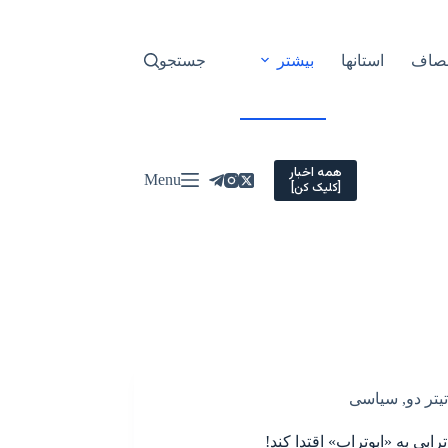
نصاف
استانها
بیشتر
جستجو
همه اخبار
Menu
[کلیک کن]
تیتر دو
,
سیاسی
ترابی به «ابوتراب» اقتدا کند!