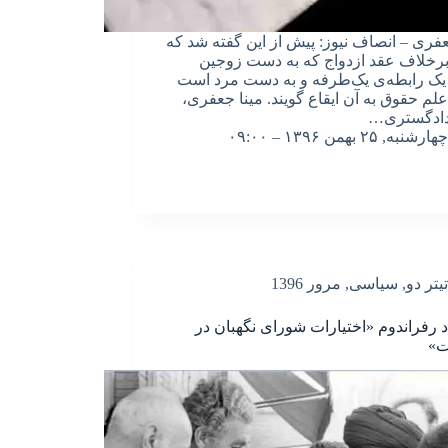
عفری – انصاف نیوز: پیش از این گفته شد که
رخلاف عقد ازدواج که به دست زوجین
ک رابطه‌ی یک‌طرفه و به دست مرد است
علم حقوق به آن ایقاع گویند. مینا جعفری،
دادگستری…
چهارشنبه, ۲۵ بهمن ۱۳۹۶ – ۰۹:۰۰
تیتر دو
,
سیاسی
,
مرور 1396
د رفراندوم «اختیارات شورای نگهبان در
ات»