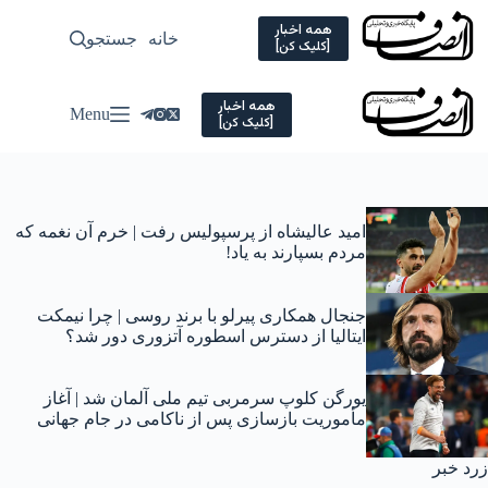
Ski
t
همه اخبار
خانه
جستجو
سیاسی
[کلیک کن]
conten
همه اخبار
Menu
[کلیک کن]
امید عالیشاه از پرسپولیس رفت | خرم آن نغمه که
مردم بسپارند به یاد!
جنجال همکاری پیرلو با برند روسی | چرا نیمکت
ایتالیا از دسترس اسطوره آتزوری دور شد؟
یورگن کلوپ سرمربی تیم ملی آلمان شد | آغاز
مأموریت بازسازی پس از ناکامی در جام جهانی
زرد خبر