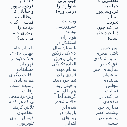
قلعه‌نویی با
چیپ بزنی
۲۰۲۶ از
حمله به
شلوارت را
فردوسی‌پور
فردوسی‌پور:
درمی‌آورم!
و خیابانی تا
شما را
ابوطالب و
وبسایت
تخریب
قیاسی | کدام
خبرورزشی
می‌کند چون
برنامه را
نوشت:
ذاتا خودتحقیر
برنده‌ی جام
هواداران
است!
می‌دانید؟
استقلال در
امیرحسین
تابستان سال
با پایان جام
ثابتی، مجری
۹۶ یک بازیکن
جهانی ۲۰۲۶،
سابق شبکه‌ی
جوان و فوق
حالا علاوه بر
افق که در
العاده تکنیکی
قهرمان
سال‌های اخیر
به نام مهدی
مسابقات،
به عنوان
قایدی را در
رقابت دیگری
نماینده‌ی
تیم خود دیدند
هم به پایان
مجلس
و خیلی زود
رسیده است.
فعالیت
هم با او انس
رقابت
می‌کند، در
گرفتند اما
ویژه‌برنامه‌های
صفحه‌ی
حالا مشخص
ی که هر کدام
مجازی خود
شده این
تلاش کردند
نوشت: عصر
بازیکن در
مخاطبان
سه‌شنبه در
روزهای
فوتبال را پای
جلسه
ابتدایی
تلویزیون،