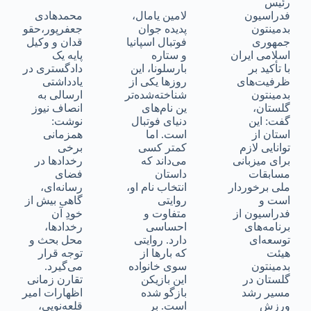
رئیس
فدراسیون
لامین یامال،
محمدهادی
بدمینتون
پدیده جوان
جعفرپور،حقو
جمهوری
فوتبال اسپانیا
قدان و وکیل
اسلامی ایران
و ستاره
پایه یک
با تأکید بر
بارسلونا، این
دادگستری در
ظرفیت‌های
روزها یکی از
یادداشتی
بدمینتون
شناخته‌شده‌تر
ارسالی به
گلستان،
ین نام‌های
انصاف نیوز
گفت: این
دنیای فوتبال
نوشت:
استان از
است. اما
همزمانی
توانایی لازم
کمتر کسی
برخی
برای میزبانی
می‌داند که
رخدادها در
مسابقات
داستان
فضای
ملی برخوردار
انتخاب نام او،
رسانه‌ای،
است و
روایتی
گاهی بیش از
فدراسیون از
متفاوت و
خودِ آن
برنامه‌های
احساسی
رخدادها،
توسعه‌ای
دارد. روایتی
محل بحث و
هیئت
که بارها از
توجه قرار
بدمینتون
سوی خانواده
می‌گیرد.
گلستان در
این بازیکن
تقارن زمانی
مسیر رشد
بازگو شده
اظهارات امیر
ورزش
است. بر
قلعه‌نویی،