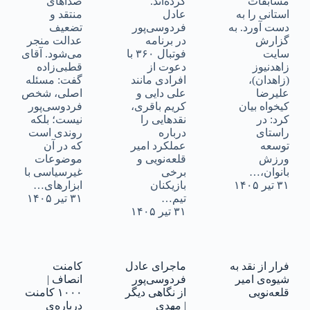
مسابقات
کرده‌اند.
صداهای
استانی را به
عادل
منتقد و
دست آورد. به
فردوسی‌پور
تضعیف
گزارش
در برنامه
عدالت منجر
سایت
فوتبال ۳۶۰ با
می‌شود. آقای
زاهدنیوز
دعوت از
قطبی‌زاده
(زاهدان)،
افرادی مانند
گفت: مسئله
علیرضا
علی دایی و
اصلی، شخص
کیخواه بیان
کریم باقری،
فردوسی‌پور
کرد: در
نقدهایی را
نیست؛ بلکه
راستای
درباره
روندی است
توسعه
عملکرد امیر
که در آن
ورزش
قلعه‌نویی و
موضوعات
بانوان،…
برخی
غیرسیاسی با
۳۱ تیر ۱۴۰۵
بازیکنان
ابزارهای…
تیم…
۳۱ تیر ۱۴۰۵
۳۱ تیر ۱۴۰۵
فرار از نقد به
ماجرای عادل
کامنت
شیوه‌ی امیر
فردوسی‌پور
انصاف |
قلعه‌نویی
از نگاهی دیگر
۱۰۰۰ کامنت
| مهدی
درباره‌ی