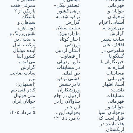
قهرمانی
غضنفر بیگی»
معرفی هفت
جوانان و
راهی کشور
بازیکن از ۲
نوجوانان
ترکیه شد. به
باشگاه
آسیایی اعزام
گزارش
سپاهان و
می‌شوند به
سایت سبلان
ذوب‌آهن،
گزارش
ما (اردبیل)،
نقش پررنگ و
سایت سفیر
اخبار کوتاه
بی‌بدیلی در
افلاک، علی
ورزشی
ترکیب نسل
شاهرخی در
استان اردبیل
آینده فوتبال
گفتگو با
از قضاوت
کشور ایفا
خبرنگاران با
داور اردبیلی
می‌کند. به
اشاره به
در مسابقات
گزارش
مسابقات
بین‌المللی
سایت صاحب
قهرمانی
کشتی ترکیه
نیوز
آسیا، اظهار
تا درخشش
(اصفهان)؛
داشت:
ورزشکاران
کادر فنی تیم
مسابقات
اردبیل در جام
ملی فوتبال
قهرمانی
ساوالان را در
جوانان ایران
جوانان و
این خبر
به…
نوجوانان آسیا
بخوانید. این…
۵ مرداد ۱۴۰۵
قرار است که
۵ مرداد ۱۴۰۵
هفته آینده در
ازبکستان