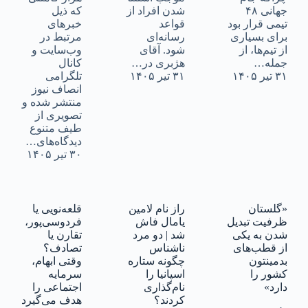
جهانی ۴۸
شدن افراد از
که ذیل
تیمی قرار بود
قواعد
خبرهای
برای بسیاری
رسانه‌ای
مرتبط در
از تیم‌ها، از
شود. آقای
وب‌سایت و
جمله…
هژبری در…
کانال
۳۱ تیر ۱۴۰۵
۳۱ تیر ۱۴۰۵
تلگرامی
انصاف نیوز
منتشر شده و
تصویری از
طیف متنوع
دیدگاه‌های…
۳۰ تیر ۱۴۰۵
«گلستان
راز نام لامین
قلعه‌نویی یا
ظرفیت تبدیل
یامال فاش
فردوسی‌پور،
شدن به یکی
شد | دو مرد
تقارن یا
از قطب‌های
ناشناس
تصادف؟
بدمینتون
چگونه ستاره
وقتی ابهام،
کشور را
اسپانیا را
سرمایه
دارد»
نام‌گذاری
اجتماعی را
کردند؟
هدف می‌گیرد