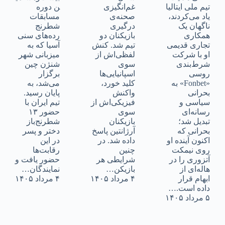
تیم ملی ایتالیا
غم‌انگیزی
ن دوره
یاد می‌کردند،
صحنه‌ی
مسابقات
ناگهان یک
درگیری‌
شطرنج
همکاری
بازیکنان دو
رده‌های سنی
تجاری قدیمی
تیم شد. کنش
آسیا که به
او با شرکت
لفظی‌اش از
میزبانی شهر
شرط‌بندی
سوی
شنژن چین
روسی
اسپانیایی‌ها
برگزار
«Fonbet» به
کلید خورد،
می‌شد، به
بحرانی
واکنش
پایان رسید.
سیاسی و
فیزیکی‌اش از
تیم ایران با
رسانه‌ای
سوی
حضور ۱۳
تبدیل شد؛
بازیکنان
شطرنج‌باز
بحرانی که
آرژانتین پاسخ
دختر و پسر
اکنون آینده او
داده شد. در
در این
روی نیمکت
چنین
رقابت‌ها
آتزوری را در
شرایطی هر
حضور یافت و
هاله‌ای از
بازیکن…
نمایندگان…
ابهام قرار
۴ مرداد ۱۴۰۵
۴ مرداد ۱۴۰۵
داده است.…
۵ مرداد ۱۴۰۵