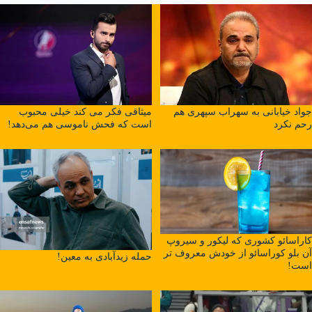
میثاقی فکر می کند خیلی محبوب
جواد خیابانی به سهراب سپهری هم
است که فحش ناموسی هم می‌دهد!
رحم نکرد
کاراسائو کشوری که لیکور و سیروپ
آن بلو کوراسائو از خودش معروف تر
حمله زیدآبادی به معین!
است!