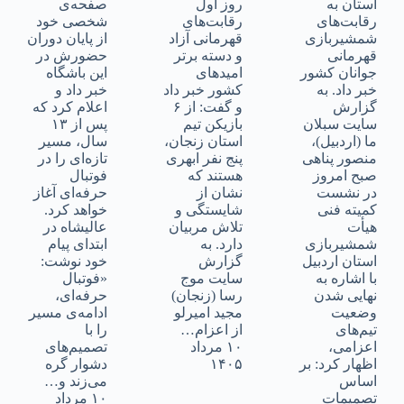
استان به
روز اول
صفحه‌ی
رقابت‌های
رقابت‌های
شخصی خود
شمشیربازی
قهرمانی آزاد
از پایان دوران
قهرمانی
و دسته برتر
حضورش در
جوانان کشور
امیدهای
این باشگاه
خبر داد. به
کشور خبر داد
خبر داد و
گزارش
و گفت: از ۶
اعلام کرد که
سایت سبلان
بازیکن تیم
پس از ۱۳
ما (اردبیل)،
استان زنجان،
سال، مسیر
منصور پناهی
پنج نفر ابهری
تازه‌ای را در
صبح امروز
هستند که
فوتبال
در نشست
نشان از
حرفه‌ای آغاز
کمیته فنی
شایستگی و
خواهد کرد.
هیأت
تلاش مربیان
عالیشاه در
شمشیربازی
دارد. به
ابتدای پیام
استان اردبیل
گزارش
خود نوشت:
با اشاره به
سایت موج
«فوتبال
نهایی شدن
رسا (زنجان)
حرفه‌ای،
وضعیت
مجید امیرلو
ادامه‌ی مسیر
تیم‌های
از اعزام…
را با
اعزامی،
۱۰ مرداد
تصمیم‌های
اظهار کرد: بر
۱۴۰۵
دشوار گره
اساس
می‌زند و…
تصمیمات
۱۰ مرداد