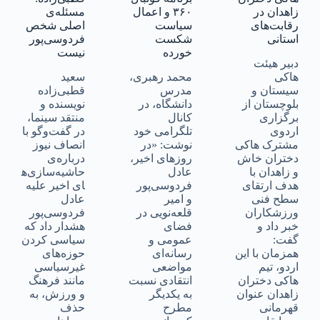
زاهدان در
۳۶۰ و اعمال
مسئله‌ی
رقابت‌های
سیاست
اصلی شخص
استانی
شکست
فردوسی‌پور
خورده
نیست
دبیر هیئت
هاکی
محمد رهبری،
سعید
سیستان و
مدرس
قطبی‌زاده
بلوچستان از
دانشگاه، در
نویسنده و
برگزاری
کانال
منتقد سینما،
اردوی
تلگرامی خود
در گفت‌وگو با
مشترک هاکی
نوشت: «در
انصاف نیوز
دختران خاش
روزهای اخیر،
درباره‌ی
و زاهدان با
عادل
حاشیه‌سازی‌ه
هدف ارتقای
فردوسی‌پور
ای اخیر علیه
سطح فنی
و امیر
عادل
ورزشکاران
قلعه‌نویی در
فردوسی‌پور
خبر داد و
فضای
هشدار داد که
گفت:
عمومی و
سیاسی کردن
همزمان با این
رسانه‌ای
حوزه‌های
اردو، تیم
مواضعی
غیرسیاسی
هاکی دختران
انتقادی نسبت
مانند فرهنگ
زاهدان عنوان
به یکدیگر
و ورزش، به
قهرمانی
مطرح
حذف