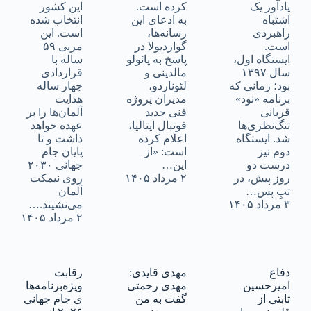
یادآور یک
کرده است.
این کشور
اشتباه
به ادعای این
انتخاب شده
راهبردی
رسانه‌ها،
است. این
است.
گواردیولا در
مربی ۵۹
ایستگاه اول،
پاسخ به پائولو
ساله با
سال ۱۳۹۷
مالدینی و
قراردادی
بود؛ زمانی که
لئوناردو،
چهار ساله
برنامه «نود»
مدیران پروژه
هدایت
قربانی
فنی جدید
آلمان‌ها را بر
تنگ‌نظری‌ها
فوتبال ایتالیا،
عهده خواهد
شد. ایستگاه
اعلام کرده
داشت و تا
دوم نیز
است: «از
پایان جام
درست دو
این…
جهانی ۲۰۳۰
روز پیش، در
۲ مرداد ۱۴۰۵
روی نیمکت
تبِ پس…
آلمان
۳ مرداد ۱۴۰۵
می‌نشیند.…
۲ مرداد ۱۴۰۵
دفاع
مهدی قایدی:
رقابت
امیرحسین
مهدی رحمتی
ویژه‌برنامه‌ها
ثابتی از
گفت به من
ی جام جهانی