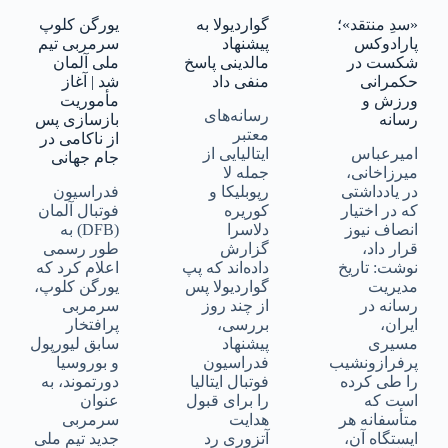
«سدِ منتقد»؛
گواردیولا به
یورگن کلوپ
پارادوکس
پیشنهاد
سرمربی تیم
شکست در
مالدینی پاسخ
ملی آلمان
حکمرانی
منفی داد
شد | آغاز
ورزش و
مأموریت
رسانه‌های
رسانه
بازسازی پس
معتبر
از ناکامی در
امیرعباس
ایتالیایی از
جام جهانی
میرزاخانی،
جمله لا
در یادداشتی
رپوبلیکا و
فدراسیون
که در اختیار
کوریره
فوتبال آلمان
انصاف نیوز
دلاسرا
(DFB) به
قرار داد،
گزارش
طور رسمی
نوشت: تاریخ
داده‌اند که پپ
اعلام کرد که
مدیریت
گواردیولا پس
یورگن کلوپ،
رسانه در
از چند روز
سرمربی
ایران،
بررسی،
پرافتخار
مسیری
پیشنهاد
سابق لیورپول
پرفرازونشیب
فدراسیون
و بوروسیا
را طی کرده
فوتبال ایتالیا
دورتموند، به
است که
را برای قبول
عنوان
متأسفانه هر
هدایت
سرمربی
ایستگاه آن،
آتزوری رد
جدید تیم ملی