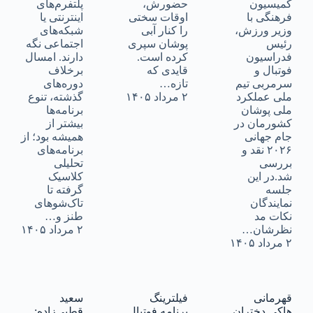
کمیسیون
حضورش،
پلتفرم‌های
فرهنگی با
اوقات سختی
اینترنتی یا
وزیر ورزش،
را کنار آبی
شبکه‌های
رئیس
پوشان سپری
اجتماعی نگه
فدراسیون
کرده است.
دارند. امسال
فوتبال و
قایدی که
برخلاف
سرمربی تیم
تازه…
دوره‌های
ملی عملکرد
۲ مرداد ۱۴۰۵
گذشته، تنوع
ملی پوشان
برنامه‌ها
کشورمان در
بیشتر از
جام جهانی
همیشه بود؛ از
۲۰۲۶ نقد و
برنامه‌های
بررسی
تحلیلی
شد.در این
کلاسیک
جلسه
گرفته تا
نمایندگان
تاک‌شوهای
نکات مد
طنز و…
نظرشان…
۲ مرداد ۱۴۰۵
۲ مرداد ۱۴۰۵
قهرمانی
فیلترینگ
سعید
هاکی دختران
برنامه فوتبال
قطبی‌زاده: