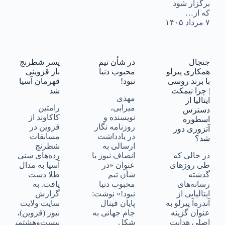
برگزار شود
که از…
۷ مرداد ۱۴۰۵
جنجال
در شأن تیم
پسر شطرنج
همکاری پیرلو
محبوب دنیا
باز قزوینی
با برند روسی
نبود!
قهرمان آسیا
| چرا نیمکت
شد
مهدی
ایتالیا از
میرابی،
رامتین
دسترس
نویسنده و
کاکاوند از
اسطوره
روزنامه نگار
قزوین در
آتزوری دور
در یادداشت
مسابقات
شد؟
ارسالی به
شطرنج
در حالی که
انصاف نیوز با
رده‌های سنی
طی روزهای
عنوان «در
آسیا به مدال
گذشته
شأن تیم
طلا دست
رسانه‌های
محبوب دنیا
یافت. به
ایتالیایی از
نبود!» نوشت:
گزارش
آندره‌آ پیرلو به
پایان فینال
سایت ولایت
عنوان گزینه
جام جهانی به
نیوز (قزوین)،
اصلی هدایت
شکل
بیست‌وهشتمی