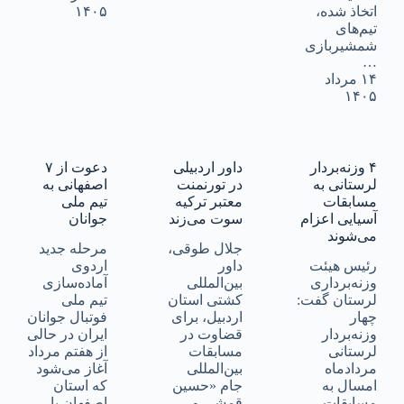
اتخاذ شده،
۱۴۰۵
تیم‌های
شمشیربازی
…
۱۴ مرداد
۱۴۰۵
۴ وزنه‌بردار
داور اردبیلی
دعوت از ۷
لرستانی به
در تورنمنت
اصفهانی به
مسابقات
معتبر ترکیه
تیم ملی
آسیایی اعزام
سوت می‌زند
جوانان
می‌شوند
جلال طوقی،
مرحله جدید
رئیس هیئت
داور
اردوی
وزنه‌برداری
بین‌المللی
آماده‌سازی
لرستان گفت:
کشتی استان
تیم ملی
چهار
اردبیل، برای
فوتبال جوانان
وزنه‌بردار
قضاوت در
ایران در حالی
لرستانی
مسابقات
از هفتم مرداد
مردادماه
بین‌المللی
آغاز می‌شود
امسال به
جام «حسین
که استان
مسابقات
قمشی و
اصفهان با