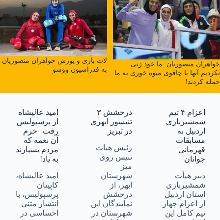
لات بازی و یورش خواهران منصوریان
خواهران منصوریان: ما خود زنی
به فدراسیون ووشو
نکردیم آنها با چاقوی میوه خوری به ما
حمله کردند!
اعزام ۴ تیم
درخشش ۳
امید عالیشاه
شمشیربازی
تنیسور ابهری
از پرسپولیس
اردبیل به
در تبریز
رفت | خرم
مسابقات
آن نغمه که
رئیس هیات
قهرمانی
مردم بسپارند
تنیس روی
جوانان
به یاد!
میز
دبیر هیأت
شهرستان
امید عالیشاه،
شمشیربازی
ابهر، از
کاپیتان
استان اردبیل
درخشش
پرسپولیس، با
از اعزام چهار
نمایندگان این
انتشار متنی
تیم کامل این
شهرستان در
احساسی در