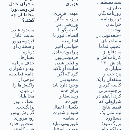
سیدمصطفی
هژبری
ماجرای عادل
صابری،
فردوسی‌پور؛
روزنامه‌نگار،
مهدی هژبری،
مخاطبان چه
در روزنامه
روزنامه‌نگار
گفتند؟
خراسان
ورزشی، در
نوشت:
گفت‌وگو با
مسدود شدن
«قلعه‌نویی در
انصاف نیوز با
سایت عادل
مصاحبه‌ای
اشاره به
فردوسی‌پور
عجیب تماماً
حواشی اخیر
و سخنان او
به دفاع از
پیرامون عادل
درباره
کارنامه‌اش و
فردوسی‌پور
فشارها،
پاداش ۱۴۰
و فیلتر شدن
حذف برنامه
میلیاردی
سایت او تأکید
نود و دشواری
پرداخت و
کرد که اگر
ادامه فعالیت،
منتقدان را یک
محدودیتی
موجی از
کاسه کرد و
وجود دارد باید
واکنش‌ها را
برچسب‌زنی
برای همه
در میان
کرد، آن‌هم در
رسانه‌ها و
مخاطبان
شرایطی که
چهره‌ها
انصاف نیوز
قطعاً نتایج
یکسان اعمال
برانگیخت.
تیم ملی یک
شود و شهرت
گزارش پیش
دستاورد
یا سابقه
رو، مروری
بزرگ نبود؛
تلویزیونی نباید
است بر حدود
چراکه جام
موجب استثنا
هزار کامنتی