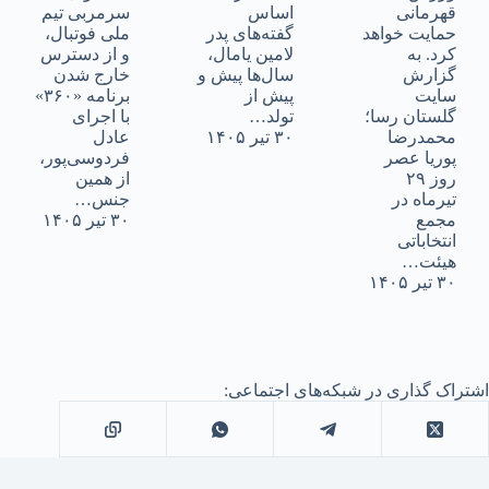
قهرمانی
اساس
سرمربی تیم
حمایت خواهد
گفته‌های پدر
ملی فوتبال،
کرد. به
لامین یامال،
و از دسترس
گزارش
سال‌ها پیش و
خارج شدن
سایت
پیش از
برنامه «۳۶۰»
گلستان رسا؛
تولد…
با اجرای
محمدرضا
۳۰ تیر ۱۴۰۵
عادل
پوریا عصر
فردوسی‌پور،
روز ۲۹
از همین
تیرماه در
جنس…
مجمع
۳۰ تیر ۱۴۰۵
انتخاباتی
هیئت…
۳۰ تیر ۱۴۰۵
اشتراک گذاری در شبکه‌های اجتماعی: