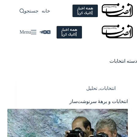
Ski
t
همه اخبار
خانه
جستجو
سیاسی
[کلیک کن]
conten
همه اخبار
Menu
[کلیک کن]
دسته
انتخابات
انتخابات
,
تحلیل
انتخابات و برهۀ سرنوشت‌ساز