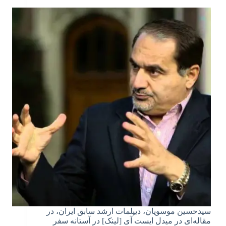
سیدحسین موسویان، دیپلمات ارشد سابق ایران، در
مقاله‌ای در میدل ایست آی [لینک] در آستانه سفر