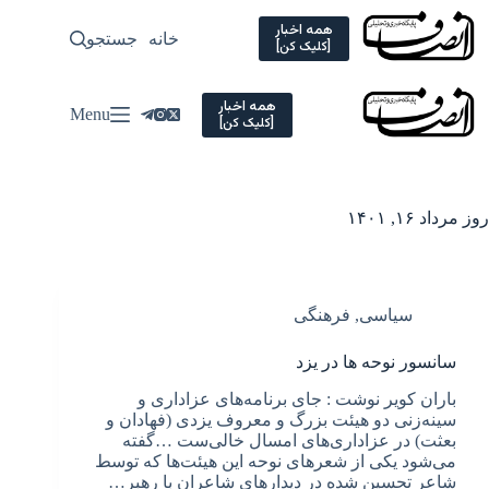
Ski
t
همه اخبار
خانه
جستجو
سیاسی
[کلیک کن]
conten
همه اخبار
Menu
[کلیک کن]
روز
مرداد ۱۶, ۱۴۰۱
سیاسی
,
فرهنگی
سانسور نوحه ها در یزد
باران کویر نوشت : جای برنامه‌های عزاداری و
سینه‌زنی دو هیئت بزرگ و معروف یزدی (فهادان و
بعثت) در عزاداری‌های امسال خالی‌ست …گفته
می‌شود یکی از شعرهای نوحه این هیئت‌ها که توسط
شاعر تحسین شده در دیدارهای شاعران با رهبر…