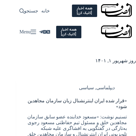
Ski
t
همه اخبار
خانه
جستجو
سیاسی
[کلیک کن]
conten
همه اخبار
Menu
[کلیک کن]
روز
شهریور ۱, ۱۴۰۱
دیپلماسی
,
سیاسی
«قرار شده ایران اینترنشنال زبان سازمان مجاهدین
شود»
تسنیم نوشت: «مسعود خدابنده عضو سابق سازمان
مجاهدین خلق و مسئول تیم حفاظتی مسعود رجوی
به‌تازگی در گفتگویی به افشاگری علیه شبکه
تلویزیونی ایران اینترنشنال و سازمان مجاهدین خلق