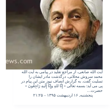
آیت الله صانعی، از مراجع تقلید در پیامی به آیت الله
محمد سروش محلاتی، درگذشت مادر ایشان را
تسلیت گفت. به گزارش انصاف نیوز متن این پیام در
پی می آید: بسمه تعالی « إِنَّا للهِِ وإِنّا إِلَیهِ رَاجِعُونَ »
حضرت…
پنجشنبه, ۱۶ اردیبهشت ۱۳۹۵ – ۲۱:۲۵