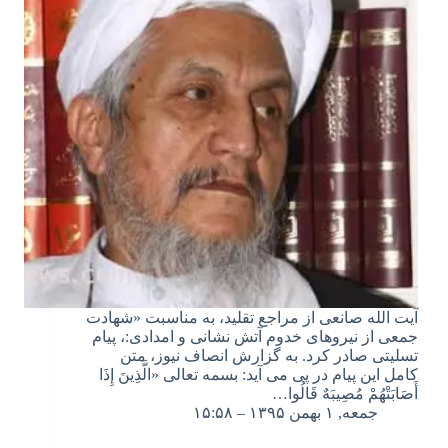
آیت الله صانعی از مراجع تقلید، به مناسبت «شهادت
جمعی از نیروهای خدوم آتش نشانی و امدادی:، پیام
تسلیتی صادر کرد. به گزارش انصاف نیوز، متن
کامل این پیام در پی می آید: بسمه تعالی «الَّذِینَ إِذَا
أَصَابَتْهُمْ مُصِیبَهٌ قَالُوا…
جمعه, ۱ بهمن ۱۳۹۵ – ۱۵:۵۸