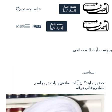
Ski
t
همه اخبار
خانه
جستجو
سیاسی
[کلیک کن]
conten
همه اخبار
Menu
[کلیک کن]
برچسب
آیت الله صانعی
سیاسی
حضورنمایندگان آیات صانعی‌وبیات درمراسم
ستادروحانی درقم