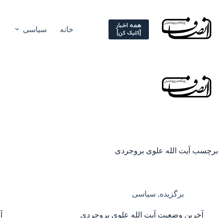
Ski
t
conten
همه اخبار
خانه
سیاسی
[کلیک کن]
برچسب
آیت الله علوی بروجردی
برگزیده
,
سیاسی
آخرین وضعیت آیت الله علوی بروجردی
آ