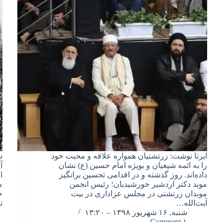
ایرنا نوشت: زرتشتیان همواره علاقه و محبت خود
س
را به ائمه شیعیان و بویژه امام حسین (ع) نشان
داده‌اند. روز گذشته و در اقدامی تحسین برانگیز
ا
موبد دکتر اردشیر خورشیدیان؛ رئیس انجمن
م
موبدان زرتشتی در مجلس عزاداری در بیت
خ
آیت‌الله…
ت
شنبه, ۱۶ شهریور ۱۳۹۸ – ۱۳:۲۰
۱ Comment