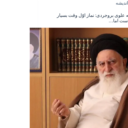
اندیشه
له علوی بروجردی: نماز اوّل وقت بسیار
ست اما…