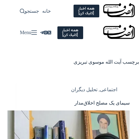
Ski
t
همه اخبار
خانه
جستجو
سیاسی
[کلیک کن]
conten
همه اخبار
Menu
[کلیک کن]
برچسب
آیت الله موسوی تبریزی
اجتماعی
,
تحلیل دیگران
سیمای یک مصلح اخلاق‌مدار