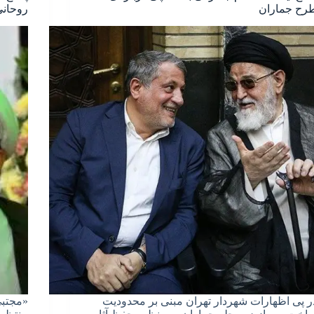
رح جماران
روحان
ر پی اظهارات شهردار تهران مبنی بر محدودیت
«مجتبی