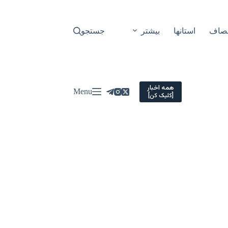
نصاف
استانها
بیشتر
جستجو
همه اخبار
Menu
[کلیک کن]