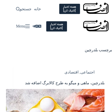
Ski
t
همه اخبار
خانه
جستجو
سیاسی
[کلیک کن]
conten
همه اخبار
Menu
[کلیک کن]
برچسب
بلدرچین
اجتماعی
,
اقتصادی
بلدرچین، ماهی و میگو به طرح کالابرگ اضافه شد