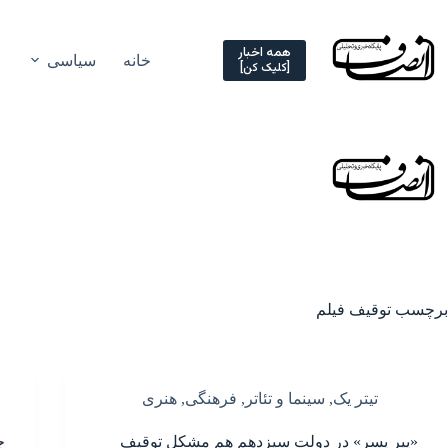
Ski
t
conten
همه اخبار
خانه
سیاسی
[کلیک کن]
برچسب
توقیف فیلم
تیتر یک
,
سینما و تئاتر
,
فرهنگی
,
هنری
«پیر پسر» در دولت سیزدهم هم مشکل توقیف
چ