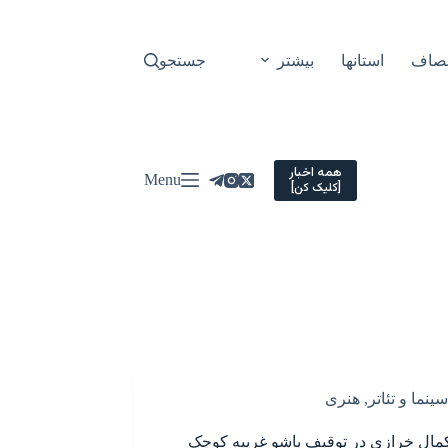
نصاف
استانها
بیشتر
جستجو
همه اخبار
Menu
[کلیک کن]
سینما و تئاتر
,
هنری
ال خرازی در توقیف باشو غریبه کوچک