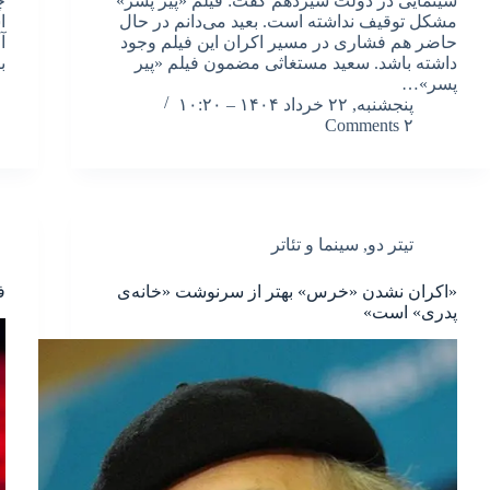
سینمایی در دولت سیزدهم گفت: فیلم «پیر پسر»
چ
مشکل توقیف نداشته است. بعید می‌دانم در حال
ا
حاضر هم فشاری در مسیر اکران این فیلم وجود
آ
داشته باشد. سعید مستغاثی مضمون فیلم «پیر
ب
پسر»…
پنجشنبه, ۲۲ خرداد ۱۴۰۴ – ۱۰:۲۰
۲ Comments
تیتر دو
,
سینما و تئاتر
«اکران نشدن «خرس» بهتر از سرنوشت «خانه‌ی
ف
پدری» است»