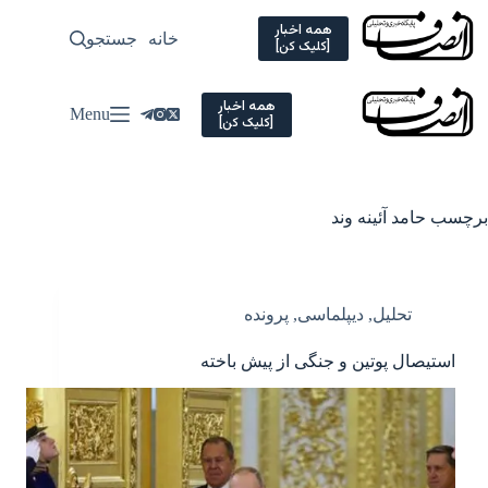
Ski
t
همه اخبار
خانه
جستجو
سیاسی
[کلیک کن]
conten
همه اخبار
Menu
[کلیک کن]
برچسب
حامد آئینه وند
تحلیل
,
دیپلماسی
,
پرونده
استیصال پوتین و جنگی از پیش باخته