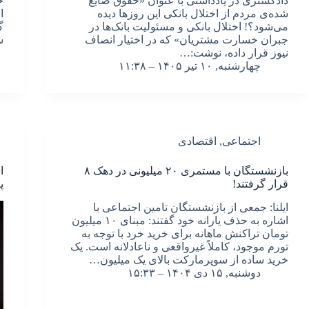
دادگستری در یادداشتی با عنوان «حقوق ضایع
ح
شده‌ی مردم از اختلال بانکی این روزها دیده
ا
می‌شود؟! اختلال بانکی و مسئولیت بانک‌ها در
جبران خسارت مشتریان» که در اختیار انصاف
ش
نیوز قرار داده، نوشت:…
چهارشنبه, ۱۰ تیر ۱۴۰۵ – ۱۱:۳۸
اجتماعی
,
اقتصادی
بازنشستگان با مستمری ۲۰ میلیونی در دهک ۸
ا
قرار گرفتند!
پ
ایلنا: جمعی از بازنشستگان تامین اجتماعی با
اشاره به حذف یارانه خود گفتند: مبنای ۱۰ میلیون
تومان تراکنش ماهانه برای خرید خرد با توجه به
تورم موجود، کاملاً غیرواقعی و ناعادلانه است. یک
خرید ساده از سوپرمارکت بالای یک میلیون…
دوشنبه, ۱۵ دی ۱۴۰۴ – ۱۵:۳۳