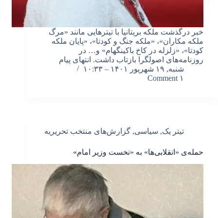
خبر درگذشت ملکه بریتانیا با تیترهایی مانند «مرگ
ملکه مکاران»، «ملکه جنگ و کودتا»، «پایان ملکه
کودتا»، «زلزله در کاخ باکینگهام» و… در
روزنامه‌های اصولگرا بازتاب داشت. انتهای پیام
شنبه, ۱۹ شهریور ۱۴۰۱ – ۱۰:۳۳
۱ Comment
تیتر یک
,
سیاسی
,
گزارش‌های منتخب تحریریه
حمله‌ی «انقلابی‌ها» به «نخست وزیر امام»