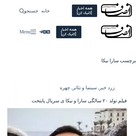
Ski
t
همه اخبار
خانه
جستجو
سیاسی
[کلیک کن]
conten
همه اخبار
Menu
[کلیک کن]
برچسب
سارا نیکا
زرد خبر
,
سینما و تئاتر
,
چهره
ف️یلم تولد ۲۰ سالگی سارا و نیکا ی سریال پایتخت