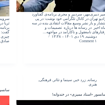
میر دبیری‌مهر، سردبیر و مجری برنامه‌ی گفتاورد
ادیو تهران در کانال تلگرامی خود نوشت: در پی
سرویس 
نتشار و باز نشر وسیع مقالات انتقادی بنده در سه
ثریا د
اه اخیر در رسانه ها درباره تصمیمات و
فتارهای نامعقول و ناکارآمد در مواجهه…
گفت: ر
دوشنبه, ۱۹ دی ۱۴۰۱ – ۱۳:۳۸
چیزی د
۱ Comment
صادق 
رسانه
,
زرد خبر
,
سینما و تئاتر
,
فرهنگی
,
هنری
سانسور
انسور «استاد ممیزی» در خندوانه!