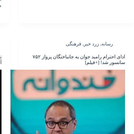
ص
رسانه
,
زرد خبر
,
فرهنگی
ادای احترام رامبد جوان به جانباختگان پرواز ۷۵۲
ن
سانسور شد! [+فیلم]
آ