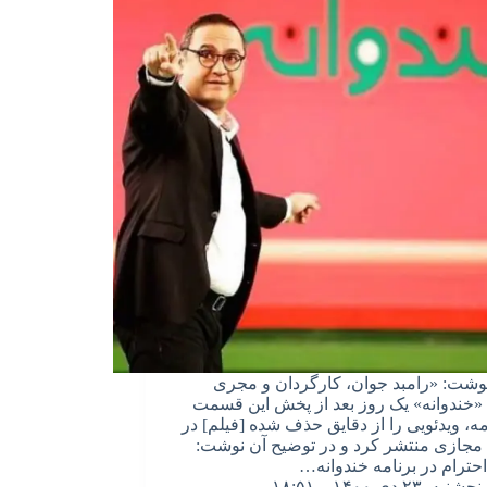
نوشت: «رامبد جوان، کارگردان و مجری
 «خندوانه» یک روز بعد از پخش این قسمت
امه، ویدئویی را از دقایق حذف شده [فیلم] در
جازی منتشر کرد و در توضیح آن نوشت:
احترام در برنامه خندوانه…
پنجشنبه, ۲۳ دی ۱۴۰۰ – ۱۸:۵۱