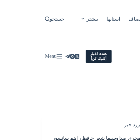
نصاف
استانها
بیشتر
جستجو
همه اخبار
Menu
[کلیک کن]
زرد خبر
مجری صداوسیما شعر حافظ را هم سانسور