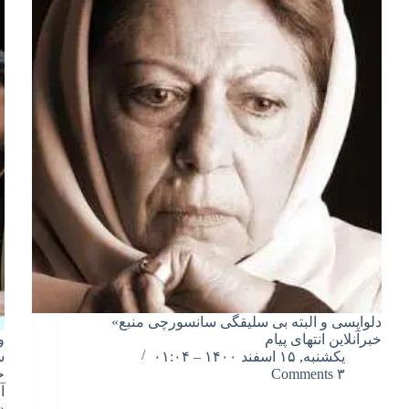
دلواپسی و البته بی سلیقگی سانسورچی منبع»
خبرآنلاین انتهای پیام
و
یکشنبه, ۱۵ اسفند ۱۴۰۰ – ۰۱:۰۴
س
۳ Comments
خ
آ
«