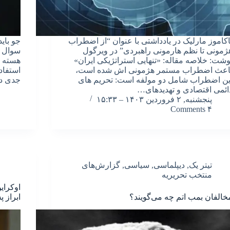
اکاموز مارلیک در یادداشتی با عنوان “از اضطراب
جو بای
ژمونی تا نظم هارمونی راهبردی” در ویرگول
سوال ک
وشت: خلاصه مقاله: «تنهایی استراتژیکی ایران»
هسته ا
اعث اضطراب مستمر هژمونی اش شده است،
استفاد
ین اضطراب شامل دو مولفه است: تحریم های
جدی در
ائمی اقتصادی و تهدیدهای…
پنجشنبه, ۲ فروردین ۱۴۰۳ – ۱۵:۳۳
۴ Comments
تیتر یک
,
دیپلماسی
,
سیاسی
,
گزارش‌های
منتخب تحریریه
اوکرای
خالفان بمب اتم چه می‌گویند؟
ابراز 