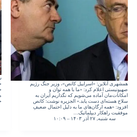
س
همشهری آنلاین: «اسراییل کاتص»، وزیر جنگ رژیم
خ
صهیونیستی اعلام کرد: «ما با همه توان و
خ
امکانات‌مان آماده می‌شویم که نگذاریم ایران به
م
سلاح هسته‌ای دست یابد.» الجزیره نوشت: کاتص
خ
افزود: «همه ارگان‌های ما به دلیل احتمال ضعیفِ
موفقیت راهکار دیپلماتیک…
سه شنبه, ۲۷ آذر ۱۴۰۳ – ۱۰:۰۹