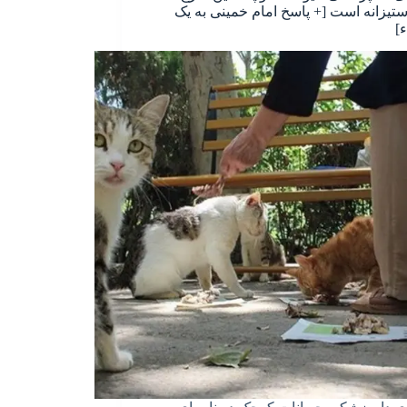
ستیزانه است [+ پاسخ امام خمینی به یک
ء]