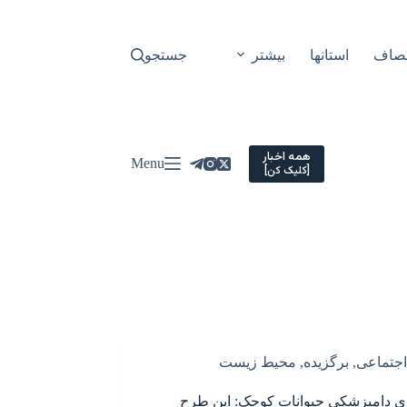
نصاف
استانها
بیشتر
جستجو
همه اخبار
Menu
[کلیک کن]
اجتماعی
,
برگزیده
,
محیط زیست
ی دامپزشکی حیوانات کوچک: این طرح