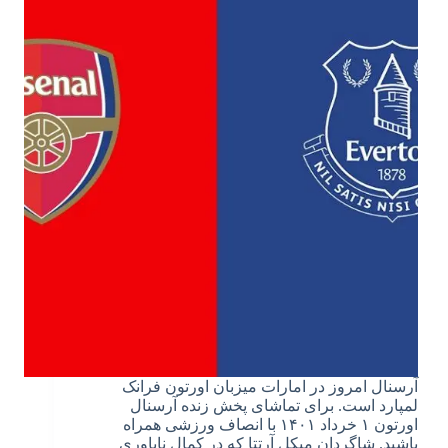
آرسنال امروز در امارات میزبان اورتون فرانک
لمپارد است. برای تماشای پخش زنده آرسنال
اورتون ۱ خرداد ۱۴۰۱ با انصاف ورزشی همراه
باشید. شاگردان میکل آرتتا که در کمال ناباوری