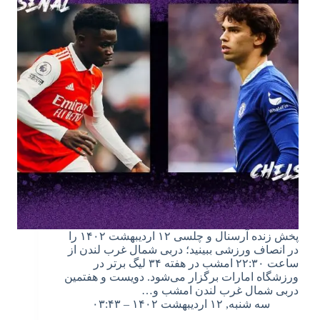
پخش زنده آرسنال و چلسی ۱۲ اردیبهشت ۱۴۰۲ را
در انصاف ورزشی ببینید؛ دربی شمال غرب لندن از
ساعت ۲۲:۳۰ امشب در هفته ۳۴ لیگ برتر در
ورزشگاه امارات برگزار می‌شود. دویست و هفتمین
دربی شمال غرب لندن امشب و…
سه شنبه, ۱۲ اردیبهشت ۱۴۰۲ – ۰۳:۴۳