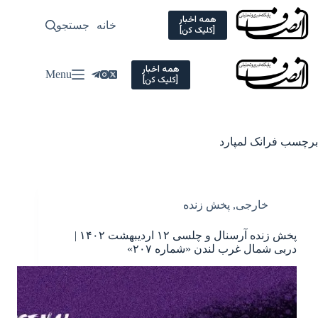
Ski
t
همه اخبار
خانه
جستجو
سیاسی
[کلیک کن]
conten
همه اخبار
Menu
[کلیک کن]
برچسب
فرانک لمپارد
خارجی
,
پخش زنده
پخش زنده آرسنال و چلسی ۱۲ اردیبهشت ۱۴۰۲ |
دربی شمال غرب لندن «شماره ۲۰۷»