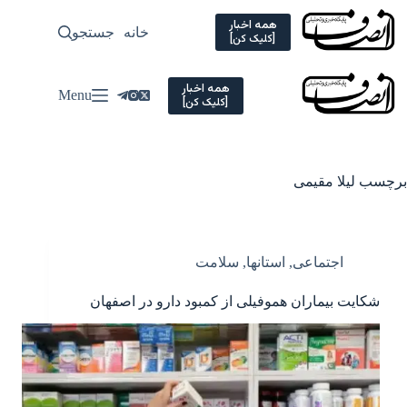
Ski
t
همه اخبار
خانه
جستجو
سیاسی
[کلیک کن]
conten
همه اخبار
Menu
[کلیک کن]
برچسب
لیلا مقیمی
اجتماعی
,
استانها
,
سلامت
شکایت بیماران هموفیلی از کمبود دارو در اصفهان