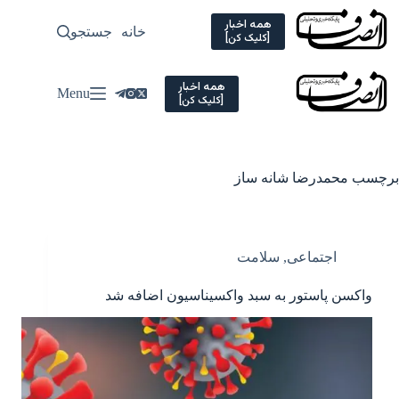
Ski
t
همه اخبار
خانه
جستجو
سیاسی
[کلیک کن]
conten
همه اخبار
Menu
[کلیک کن]
برچسب
محمدرضا شانه ساز
اجتماعی
,
سلامت
واکسن پاستور به سبد واکسیناسیون اضافه شد