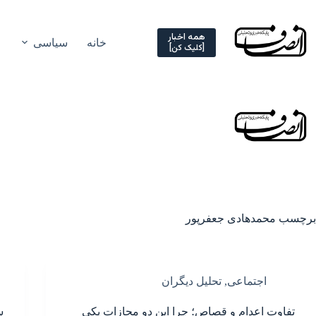
Ski
t
conten
همه اخبار
خانه
سیاسی
[کلیک کن]
برچسب
محمدهادی جعفرپور
اجتماعی
,
تحلیل دیگران
تفاوت اعدام و قصاص؛ چرا این دو مجازات یکی
س