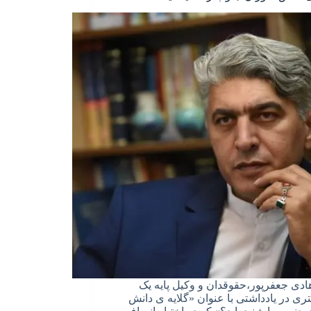
دی جعفرپور،حقوقدان و وکیل پایه یک
ری در یادداشتی با عنوان «گلایه ی دانش