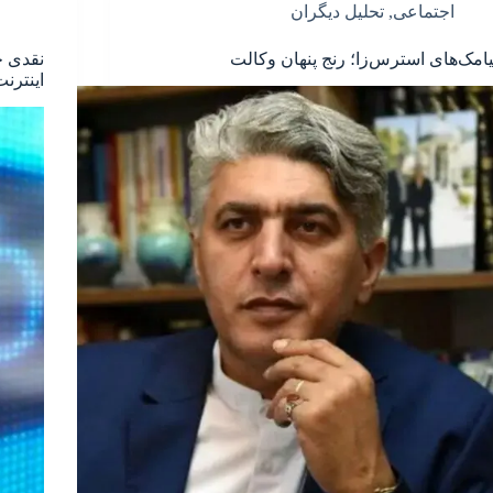
اجتماعی
,
تحلیل دیگران
یامک‌های استرس‌زا؛ رنج پنهان وکالت
نقدی ح
اینترن