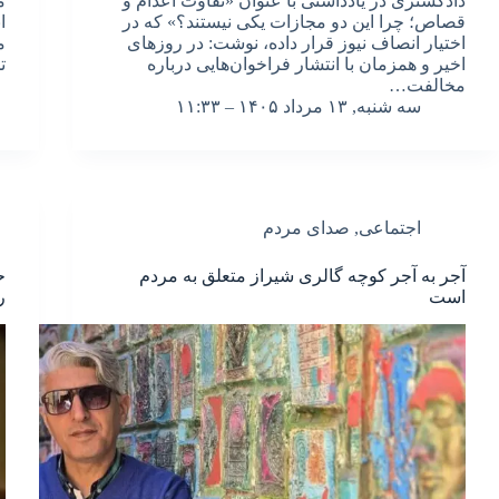
دادگستری در یادداشتی با عنوان «تفاوت اعدام و
م
قصاص؛ چرا این دو مجازات یکی نیستند؟» که در
ا
اختیار انصاف نیوز قرار داده، نوشت: در روزهای
م
اخیر و همزمان با انتشار فراخوان‌هایی درباره
ت
مخالفت…
سه شنبه, ۱۳ مرداد ۱۴۰۵ – ۱۱:۳۳
اجتماعی
,
صدای مردم
آجر به آجر کوچه گالری شیراز متعلق به مردم
ح
است
ر