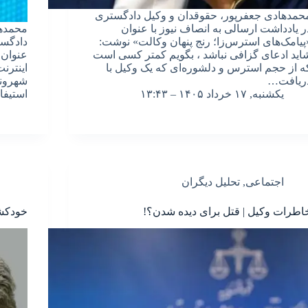
حمدهادی جعفرپور، حقوقدان و وکیل دادگستری
ر یادداشت ارسالی به انصاف نیوز با عنوان
محمدها
پیامک‌های استرس‌زا؛ رنج پنهان وکالت» نوشت:
دادگست
اید ادعای گزافی نباشد ، بگویم کمتر کسی است
عنوان 
ه از حجم استرس و دلشوره‌ای که یک وکیل با
اینترن
ریافت…
شهروند
یکشنبه, ۱۷ خرداد ۱۴۰۵ – ۱۳:۴۳
استیفا
اجتماعی
,
تحلیل دیگران
اطرات وکیل | قتل برای دیده شدن؟!
خودکش