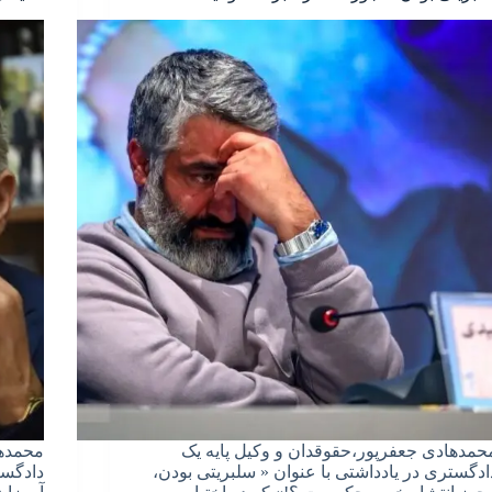
حمدهادی جعفرپور،حقوقدان و وکیل پایه یک
محمدها
ادگستری در یادداشتی با عنوان « سلبریتی بودن،
دادگست