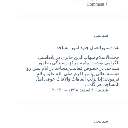
۱ Comment
سیاسی
نقد دستورالعمل جدید امور مساجد
حجت‌الاسلام شهاب‌الدین حائری در یادداشتی
تلگرامی نوشت: بیانیه مرکز رسیدگی به امور
مساجد، در خصوص فعالیت مساجد در ایام پیش رو
«بسمه تعالی پیامبر اکرم صلّی الله علیه و آله
فرمودند: إذا نَزَلَتِ العاهاتُ وَالآفاتُ عوفِیَ أهلُ
المَساجِد. هر گاه…
شنبه, ۱۰ اسفند ۱۳۹۸ – ۲۰:۳۰
سیاسی