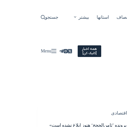
نصاف
استانها
بیشتر
جستجو
همه اخبار
Menu
[کلیک کن]
اقتصادی
رونده ’ثامن‌الحجج‘ هنوز ابلاغ نشده است»