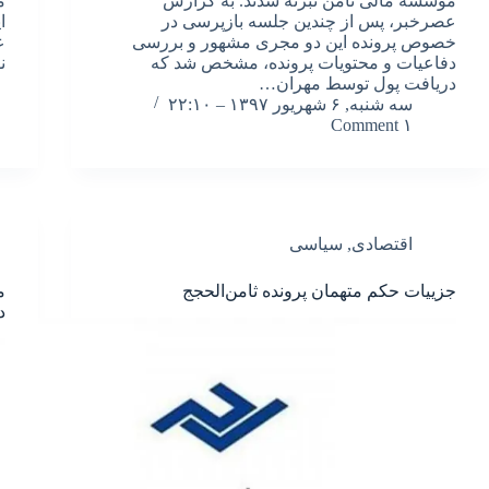
موسسه مالی ثامن تبرئه شدند. به گزارش
م
عصرخبر، پس از چندین جلسه بازپرسی در
ا
خصوص پرونده این دو مجری مشهور و بررسی
ع
دفاعیات و محتویات پرونده، مشخص شد که
ن
دریافت پول توسط مهران…
سه شنبه, ۶ شهریور ۱۳۹۷ – ۲۲:۱۰
۱ Comment
اقتصادی
,
سیاسی
جزییات حکم متهمان پرونده ثامن‌الحجج
م
د