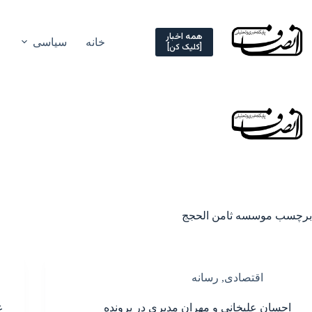
Ski
t
conten
همه اخبار
خانه
سیاسی
[کلیک کن]
برچسب
موسسه ثامن الحجج
اقتصادی
,
رسانه
احسان علیخانی و مهران مدیری در پرونده
ع