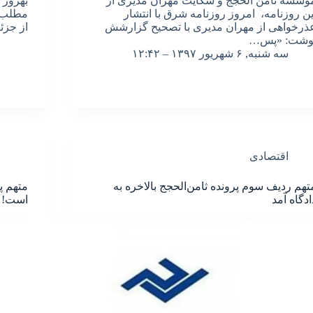
وسسه ثامن الحجج و شکایت مهران مدیری از
بهروز 
ین روزنامه، امروز روزنامه شرق با انتشار
مطلب گ
ذرخواهی از مهران مدیری با تصحیح گزارشش
از جز
وشت: «پس…
سه شنبه, ۶ شهریور ۱۳۹۷ – ۱۲:۴۲
اقتصادی
تهم ردیف سوم پرونده ثامن‌الحجج بالاخره به
متهم پ
ادگاه آمد
است!