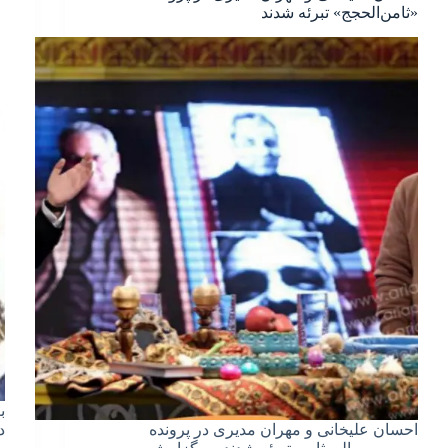
«ثامن‌الحجج» تبرئه شدند
ب
احسان علیخانی و مهران مدیری در پرونده
د