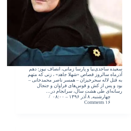
سعیده ساجدی‌نیا و پارسا زمانی، انصاف نیوز: دهم
آذرماه سالروز قصاص «شهلا جاهد» ، زنی که متهم
به قتل لاله سحرخیزان – همسر ناصر محمدخانی –
بود و پس از کش و قوس‌های فراوان و جنجال
رسانه‌ای طی هشت سال، سرانجام در…
چهارشنبه, ۸ آذر ۱۳۹۶ – ۰۸:۰۰
۱۶ Comments