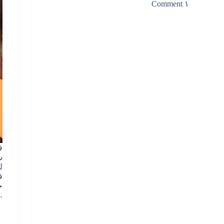
۱ Comment
ف
س
ل
ق
خ
…