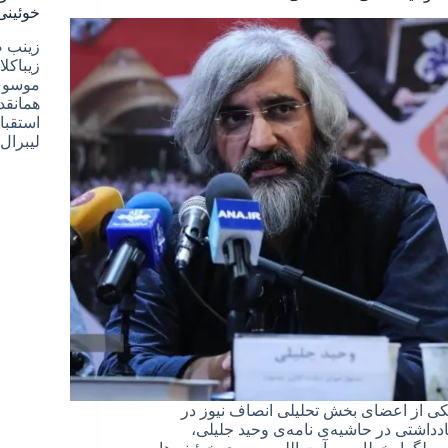
خوئینی‌
زینب ص
زیباکل
موسوی‌
همانقد
استقبا
لیبرال
کی از اعضای بخش تحلیلی انصاف نیوز در
ادداشتی در حاشیه‌ی نامه‌ی وحید جلیلی،