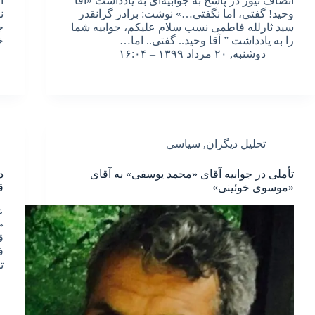
انصاف نیوز در پاسخ به جوابیه‌ای به یادداشت «آقا
ا
وحید! گفتی، اما نگفتی…» نوشت: برادر گرانقدر
ن
سید ثارلله فاطمی نسب سلام علیکم، جوابیه شما
ج
را به یادداشت ” آقا وحید.. گفتی.. اما…
خ
دوشنبه, ۲۰ مرداد ۱۳۹۹ – ۱۶:۰۴
تحلیل دیگران
,
سیاسی
تأملی در جوابیه آقای «محمد یوسفی» به آقای
د
«موسوی خوئینی»
ق
ع
«
ف
تح