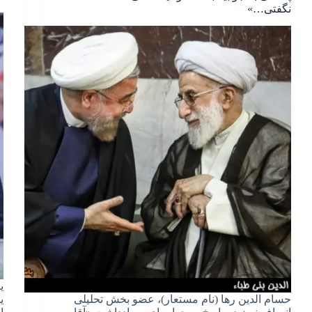
نگفتی…»
ی
حسام الدین رها (نام مستعار)، عضو بخش تحلیلی
ی