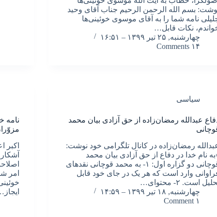
صولگرا، خطاب به آیت الله موسوی خوئینی‌ها
وشت: بسم الله الرحمن الرحیم جناب آقای وحید
لیلی نامه شما را به آقای موسوی خوئینی‌ها
واندم، نکات قابل…
چهارشنبه, ۲۵ تیر ۱۳۹۹ – ۱۶:۵۱
۱۴ Comments
سیاسی
فاع عبدالله رمضان‌زاده از حق آزادی بیان محمد
نامه خ
وچانی
مزوّرا
بدالله رمضان‌زاده در کانال تلگرامی خود نوشت:
اکبر اع
به نام خدا در دفاع از حق آزادی بیان محمد
آشکار 
قوچانی دو گزاره اول: ۱- به محمد قوچانی نقدهای
اصلاحا
راوانی وارد است که هر یک در جای خود قابل
امر شا
لیل است. ۲- محتوای…
خوئینی
چهارشنبه, ۱۸ تیر ۱۳۹۹ – ۱۴:۵۹
ایجاز…
۱ Comment