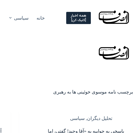
Ski
t
conten
همه اخبار
خانه
سیاسی
[کلیک کن]
برچسب
نامه موسوی خوئینی ها به رهبری
تحلیل دیگران
,
سیاسی
پاسخی به جوابیه به «آقا وحید! گفتی، اما
آ