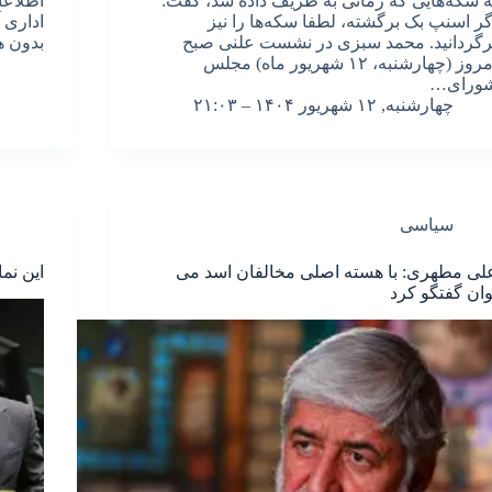
ه سکه‌هایی که زمانی به ظریف داده شد، گفت:
اطلاعا
گر اسنپ بک برگشته، لطفا سکه‌ها را نیز
رگردانید. محمد سبزی در نشست علنی صبح
بدون ه
امروز (چهارشنبه، ۱۲ شهریور ماه) مجلس
ورای…
چهارشنبه, ۱۲ شهریور ۱۴۰۴ – ۲۱:۰۳
سیاسی
لی مطهری: با هسته اصلی مخالفان اسد می
این نم
وان گفتگو کرد