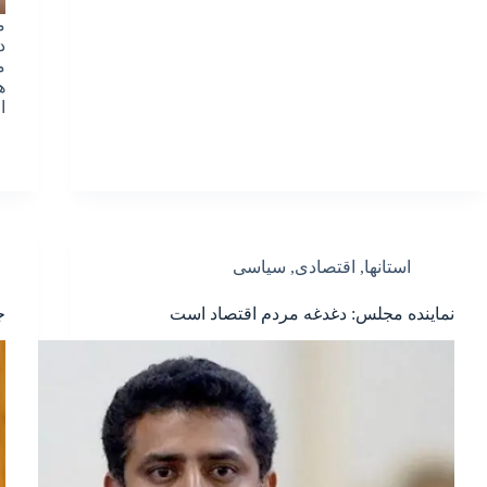
م
د
م
ه
ا
استانها
,
اقتصادی
,
سیاسی
نماینده مجلس: دغدغه مردم اقتصاد است
ج