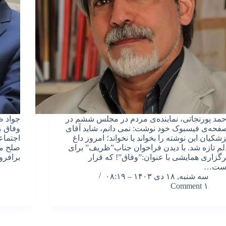
حمد پورنجاتی، نماینده‌ی مردم در مجلس ششم در
جواد ظ
فحه‌ی فیسبوک خود نوشت: نمی دانم، شاید آقای
وفاق م
زشکیان این نوشته را بخواند یا نخواند؛ امروز داغ
اجتماع
لم تازه شد. با دیدن فراخوان جناب”ظریف” برای
صلح من
رگزاری همایشی با عنوان:”وفاق”! که قرار
برافرو
ست…
سه شنبه, ۱۸ دی ۱۴۰۳ – ۰۸:۱۹
۱ Comment