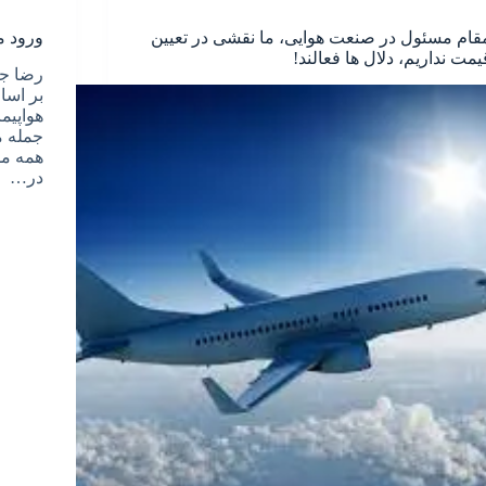
قام مسئول در صنعت هوایی، ما نقشی در تعیین
ورود م
یمت نداریم، دلال ها فعالند!
رضا جع
بر اسا
هواپیم
جمله م
همه مس
در…