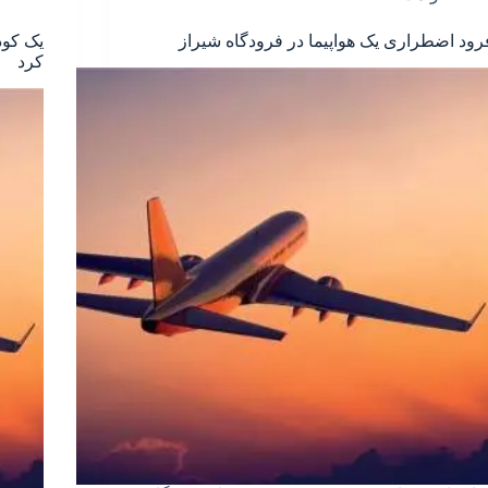
رود اضطراری یک هواپیما در فرودگاه شیراز
یک کود
کرد