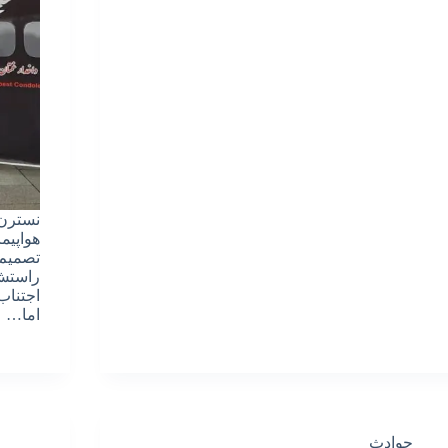
نسترن 
هواپیم
تصمیم 
راستش 
اجتناب
اما…
حوادث