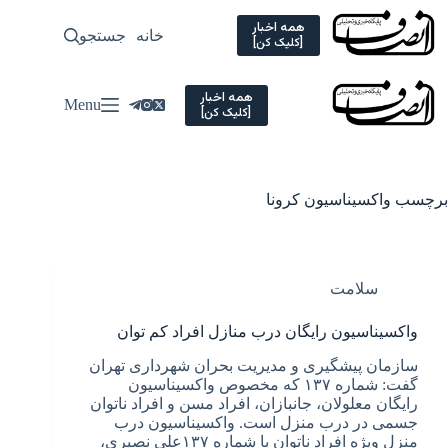
Ski
t
همه اخبار
خانه
جستجو
سیاسی
[کلیک کن]
conten
همه اخبار
Menu
[کلیک کن]
برچسب
واکسیناسیون کرونا
سلامت
واکسیناسیون رایگان درب منازل افراد کم توان
سازمان پیشگیری و مدیریت بحران شهرداری تهران
گفت: شماره ۱۳۷ که مخصوص واکسیناسیون
رایگان معلولان، جانبازان، افراد مسن و افراد ناتوان
جسمی در درب منزل است. واکسیناسیون درب
منزل ویژه افراد ناتوان با شماره ۱۳۷علی نصیری،