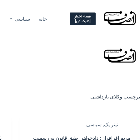
Ski
t
conten
همه اخبار
خانه
سیاسی
[کلیک کن]
برچسب
وکلای بازداشتی
تیتر یک
,
سیاسی
مریم افرافراز : دادخواهی طبق قانون به رسمیت
ی