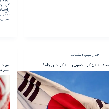
روزنام
کره جن
راستای
به‌گزا
می ر
اخبار مهم
,
دیپلماسی
ضافه شدن کره جنوبی به مذاکرات برجام؟!
توییت 
امیرعب