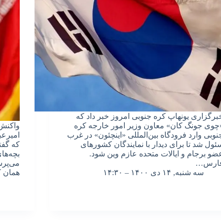
برگزاری یونهاپ کره‌ جنوبی امروز خبر داد که
چوی جونگ کان» معاون وزیر امور خارجه کره
واکنش‌
نوبی وارد فرودگاه بین‌المللی «اینچئون» در غرب
امیرعب
ئول شد تا برای دیدار با نمایندگان کشورهای
که گفت
ضو برجام و ایالات متحده عازم وین شود.
بچه‌های
ارس…
می‌پرس
سه شنبه, ۱۴ دی ۱۴۰۰ – ۱۴:۳۰
همان 