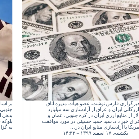
برگزاری فارس نوشت: عضو هیأت مدیره اتاق
بر اسا
ازرگانی ایران و عراق از آزادسازی سه میلیارد
جنوبی 
لار از منابع ارزی ایران در کره جنوبی، عمان و
بدهی ا
راق خبر داد. سید حمید حسینی در مورد موافقت
بلوکه 
مریکا با آزادسازی منابع ایران در…
به گزا
یکشنبه, ۱۷ اسفند ۱۳۹۹ – ۱۴:۳۳