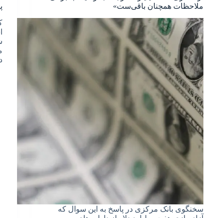
ملاحظات همچنان باقی‌ست»
پ
ک
ا
ش
د
سخنگوی بانک مرکزی در پاسخ به این سوال که