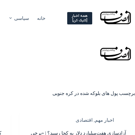
Ski
t
conten
همه اخبار
خانه
سیاسی
[کلیک کن]
برچسب
پول های بلوکه شده در کره جنوبی
اخبار مهم
,
اقتصادی
آزادسازی هفت‌میلیارد دلار به کجا رسید؟ | «برخی
ک