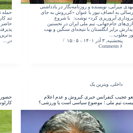
هدی میرآبی، نویسنده و روزنامه‌نگار در یادداشتی
رسالی به انصاف نیوز با عنوان «کی‌روش به جای
حمله ت
بروداری آبروریزی کرد» نوشت: با شروع
تند کا
ازی‌های جام‌جهانی، تیم ملی ایران در نخستین
حاضر د
یدارش برابر انگلستان با نتیجه‌ای سنگین و بهت
پذیرفت
ور مغلوب…
بدترین
پنجشنبه, ۳ آذر ۱۴۰۱ – ۱۵:۰۵
در…
۶ Comments
داخلی
,
ویترین یک
غو عجیب کنفرانس خبری کیروش و عدم اعلام
حضور ن
یست تیم ملی ؛ موضوع سیاسی است یا ورزشی؟
کارلوس