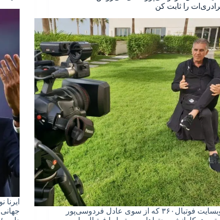
رادری‌ات را ثابت کن
ایرنا 
وبسایت فوتبال۳۶۰ که از سوی عادل فردوسی‌پور
جهانی،