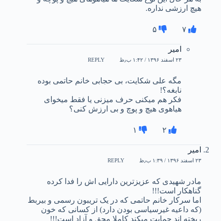
هیچ ارزشی نداره.
۵
۷
امیر
۲۳ اسفند ۱۳۹۶ / ۱:۴۲ ب٫ظ
REPLY
مگه علی شکایت، بی حجابی خانم حاتمی بوده
نابغه؟!
فکر هم میکنی حرف میزنی یا فقط میخوای
هیاهوی هیچ و پوچ و بی ارزش کنی؟
۱
۲
امیر
۲۳ اسفند ۱۳۹۶ / ۱:۳۹ ب٫ظ
REPLY
مادر شهیدی که عزیزترین دارایی اش را فدا کرده
گناهکار است!!!
اما سرکار خانم حاتمی که در یک تریبون رسمی و بیربط
(که داعیه غیرسیاسی بودن دارد) از کسانی که خون
ریخته اند حمایت میکند کاملا محق و آزاد است!!!