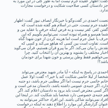
گفت: اظهار عقیده جرم نیست اما به طور کلی در این مورد به
جز دادستان کسی صلاحیت شکایت و درخواست مجازات
ندارد.
نعمت احمدی در گفت‌وگو با خبرنگار انصاف نیوز گفت: اظهار
عقیده جرم نیست. حتی در اسلام هم گفته شده است که
گفتن کفر، کفر نیست و به فرض اینکه حرفی با عقاید من و
شما هم‌سو و همراه نبوده است، نمی‌توانیم بگوییم که این
حرف یا عمل جرم است اما هزینه کردن از خون شهدا گناه
است. تفاوت است بین کسی که هیاهو می‌کند و کسی که
نقدش را بیان می‌کند. اگر ما پیرو قرآن هستیم، قرآن می‌گوید
اخبار مختلف را بشنوید و بهترین آن را انتخاب کنید. چرا
می‌خواهیم فقط وطن پرستی و خون شهدا برای خودمان
باشد؟!
احمدی در پاسخ به اینکه « آیا مادر شهید معترض می‌تواند
شخصا از لیلا حاتمی شکایت کند یا خیر؟» گفت: اولا عمل
خانم حاتمی جرم نیست اما اگر مطلبی جرم باشد، دو جنبه
دارد، اگر جنبه‌ی عمومی داشته باشد، دادستان مدعی است و
اگر کسی معترض است باید برود به دادستان اعلام کند. اگر
هم جنبه‌ی خصوصی دارد شخصا باید شکایت کند. در اینجا این
افراد نمی‌توانند شاکی باشند. این افراد حداکثر می‌توانند به
عنوان گزارشگر این موارد را اطلاع دهند نه اینکه درخواست