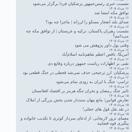
نشست خبری رئیس‌جمهور پزشکیان فردا برگزار می‌شود
۱۶ مرداد ۱۴۰۵
توافق مکه امضا شد
۱۶ مرداد ۱۴۰۵
صدای بلند انفجار مسکو را لرزاند | ماجرا چه بود؟
۱۶ مرداد ۱۴۰۵
نشست رهبران پاکستان، ترکیه و عربستان | از توافق مکه چه
می‌دانیم؟
۱۶ مرداد ۱۴۰۵
وقتی پول داور پژوهش می شود
۱۶ مرداد ۱۴۰۵
آمریکا، ناقض اعظم تفاهم‌نامه اسلام‌آباد
۱۶ مرداد ۱۴۰۵
نقبی بر اظهارات ریاست جمهور درباره وقایع دی
۱۶ مرداد ۱۴۰۵
پزشکیان: ارز ترجیحی حذف نمی‌شد قحطی در جنگ قطعی بود
۱۶ مرداد ۱۴۰۵
ترامپ: جنگ با ایران به زودی تمام می‌شود
۱۶ مرداد ۱۴۰۵
تاثیر جنگ رمضان و بحران تنگه هرمز بر اقتصاد افغانستان
۱۵ مرداد ۱۴۰۵
تعارض قوانین؛ مانع پنهان سنددار شدن بخش بزرگی از املاک
۱۵ مرداد ۱۴۰۵
در نقد نقل قول های جعلی!
۱۵ مرداد ۱۴۰۵
معمای ترور لاریجانی: از ادعای سردار کوثری تا تکذیب خانواده و
پیگیری قوه قضاییه
۱۵ مرداد ۱۴۰۵