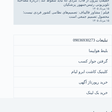
حقیقتِ بیرون از قاب؛ مردی که نباید سقوط کند | درباره مصاحبه
تلویزیونی رئیس‌جمهور پزشکیان
۱۵ مرداد ۱۴۰۵
فیلم | مشاور قالیباف: تصمیم‌های نظامی کشور فردی نیست؛
محصول تصمیم جمعی است
۱۵ مرداد ۱۴۰۵
تبلیغات 09036930273
بلیط هواپیما
گرفتن جواز کسب
کلینیک کاشت ابرو لیام
خرید رپورتاژ آگهی
خرید بک لینک