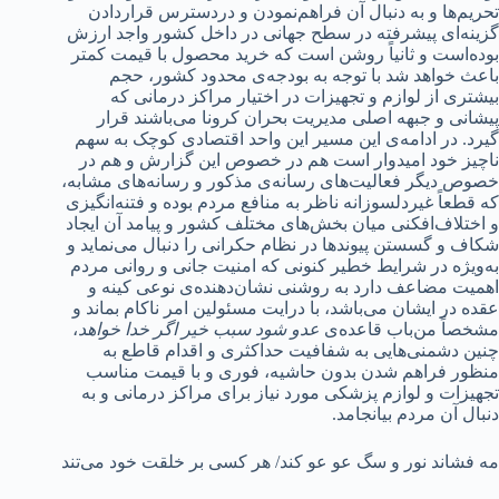
تحریم‌ها و به دنبال آن فراهم‌نمودن و دردسترس قراردادن
گزینه‌ای پیشرفته در سطح جهانی در داخل کشور واجد ارزش
بوده‌است و ثانیاً روشن است که خرید محصول با قیمت کمتر
باعث خواهد شد با توجه به بودجه‌ی محدود کشور، حجم
بیشتری از لوازم و تجهیزات در اختیار مراکز درمانی که
پیشانی و جبهه اصلی مدیریت بحران کرونا می‌باشند قرار
گیرد. در ادامه‌ی این مسیر این واحد اقتصادی کوچک به سهم
ناچیز خود امیدوار است هم در خصوص این گزارش و هم در
خصوص دیگر فعالیت‌های رسانه‌ی مذکور و رسانه‌های مشابه،
که قطعاً غیردلسوزانه ناظر به منافع مردم بوده و فتنه‌انگیزی
و اختلاف‌افکنی میان بخش‌های مختلف کشور و پیامد آن ایجاد
شکاف و گسستن پیوندها در نظام حکرانی را دنبال می‌نماید و
به‌ویژه در شرایط خطیر کنونی که امنیت جانی و روانی مردم
اهمیت مضاعف دارد به روشنی نشان‌دهنده‌ی نوعی کینه و
عقده در ایشان می‌باشد، با درایت مسئولین امر ناکام بماند و
مشخصاً من‌باب قاعده‌ی
عدو شود سبب خیر اگر خدا خواهد
،
چنین دشمنی‌هایی به شفافیت حداکثری و اقدام قاطع به
منظور فراهم شدن بدون حاشیه، فوری و با قیمت مناسب
تجهیزات و لوازم پزشکی مورد نیاز برای مراکز درمانی و به
دنبال آن مردم بیانجامد.
مه فشاند نور و سگ عو عو کند/ هر کسی بر خلقت خود می‌تند