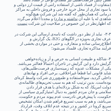
(متفاوت از فساد ناشی از استفاده رانتی از قیمت ارز دولتی و
یا سود تجاری از محل خرید خارجی و فروش داخلی به مراکز
درمانی که همان‌طور که گفته شد این شرکت هیچ‌گونه
شاهدی له یا علیه آن
نداشته و ندارد
)
و مجدداً اعلام می‌گردد
که اظهارنظر در این خصوص در صلاحیت این شرکت
نیست
.
۳-۳- نباید از نظر دور داشت که نامه‌ی ارسالی این شرکت در
عرف تجاری به‌ویژه در الگوهای B2G، یک گزارش و
اطلاع‌رسانی ساده و متعارف، و حتی در مواردی بخشی از
فرآیند مذاکره تجاری، قلمداد می‌شود؛
۴- شاکله و طبیعت انسانی به حرص و آز و زیاده‌خواهی
گرایش دارد و این گرایش در تاجران احتمالاً فعالتر می‌باشد.
یکی از مشکلات عدیده که زمینه‌سازی فرصت‌طلبی‌های،
شاید قانونی اما قطعاً غیراخلاقی، برخی افراد و نهادهای
داخلی گردید، سوءاستفاده و طمع‌ورزی شرکت واسط کره‌ای
بوده‌است. بدین ترتیب که هم به سبب تحریم‌های ظالمانه‌ی
دولت امریکا، که به شکل بزدلانه‌ای با هدف قرار دادن
سلامتی و جان مردم کشور به دنبال امتیازگیری سیاسی از
حکومت، با پیش‌فرض نادرست عدم پیوند مردم و حکومت،
می‌باشد، و هم به سبب تسریع فراهم شدن امکان تشخیص
سریع کرونا در کشور و در نتیجه عدم اتلاف وقت، قرارداد
تجاری با تضمین بین‌المللی میان این شرکت و طرف کره‌ای