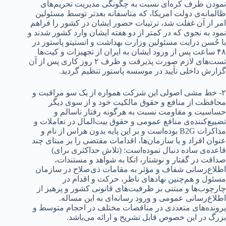
نمودن طرف کره‌ای نسبت به چگونگی مدیریت تحریم‌های
ظالمانه‌ی دولت امریکا، که متاسفانه بعدتر توسط مسئولین
امر از آن غفلت شد، ترتیبات حضور ایشان در کشور را فراهم
نمود به نحوی که در کمتر از دو هفته ایشان وارد کشور شدند و
با حُسن درایت مسئولین وزارت بهداشت و انستیتو پاستور در
۴۸ ساعت پس از ورود ایشان به ایران از تجهیزات و کیت‌ها
تست‌های لازم صورت پذیرفت و ظرف ۲ روز کاری پس از آن
گزارش داخلی تأیید در موسسه پاستور تنظیم گردید.
۲- خط مشی اصولی این شرکت همواره از یک سو مراقبت و
محافظت از منافع و حقوق مالکیت خود و از سوی دیگر
حساسیت و مقاومت نسبت به هرگونه رفتار ناسالم و
تضییع‌کننده‌ی منافع عمومی و حقوق بیت‌المال در تعاملات و
مذاکرات B2G بوده‌است و بر این پایه بدون هراس از نام و
عنوان افراد و یا سازمان‌ها، اقدامات مقتضی را بر مبنای چند
قاعده‌ی ساده دنبال نموده‌است: (تلاش حداکثری برای)
صداقت در گفتار و نوشتار، اتکا به شواهد و مستندات،
اطلاع‌رسانی شفاف و مؤثر به مقامات ذی‌صلاح در سازمان
مسئول و هم‌چنین نهادهای ناظر، حرکت و اقدام در
چارچوب‌ها و مبتنی بر ظرفیت‌های قانونی کشور و پرهیز از
اطلاع‌رسانی عمومی و ورود رسانه‌ای به این مساله.
پرونده‌های متعددی در مناقصات مختلف در احجام متوسط و
بزرگ در این خصوص قابل تشریح و ارائه می‌باشد.