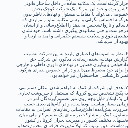
قرار گرفته‌است، یک مکاتبه ساده در داخل ساختار قانونی
کشور بوده و خود این امر که یک شرکت کوچک بخش
خصوصی می‌تواند با مقامات مسئول و نهادهای ناظر بدون
هرگونه احساس نگرانی و ترسی مکاتبه نماید و مواردی که
ناسالم و ناروا تشخیص می‌دهد را اطلاع‌رسانی و از ایشان
درخواست و حتی مطالبه‌ی پیگیری داشته باشد، خود نشان
دهنده‌ی بلوغ و سلامت سیستم حکمرانی و امید به ارتقا و
بهبود آن می‌باشد.
۶- نظر به آسیب‌های اعتباری وارده به این شرکت به‌سبب
گزارش مهندسی‌شده رسانه‌ی مذکور، این شرکت حق
دادخواهی و پیگیری قضایی در نهادهای داوری داخلی و خارجی
را برای خود محفوظ می‌داند و در این خصوص پذیرای هرگونه
نظر کارشناسی صاحبنظران نیز خواهد بود.
۷- هدف این شرکت از کمک به فراهم شدن امکان دسترسی
به پکیج تشخیص سریع کرونا، که مستقل از سرنوشت تجاری
آن یک ابتکار قابل‌توجه روی میز تصمیم‌گیرندگان امر در
زمانی بسیار مناسب بوده‌است، و در گام‌های بعدی حسب
ضرورت پیش‌آمده اطلاع‌رسانی رفتارهای انحرافی به مقامات
مسئول، کمک و مشارکت بر مبنای یک تقسیم کار ملی میان
بخشهای مختلف کشور در مدیریت بحران کرونا در کشور
بوده‌است. بدین ترتیب که اولاً مدیریت حرفه‌ای محدودیت‌ها و