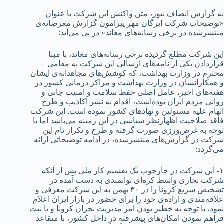
به گزارش انصاف نیوز، متن واکنش این شرکت با عنوان
«توضیحات شرکت ایرگان مهر پیرامون گزارش مغرضانه‌ی
منتشرشده در برخی رسانه‌های معاند» در پی می‌آید:
این شرکت مطلع گردیده برخی رسانه‌های معاند، با مبنا
قراردادن یکی از نامه‌های ارسالی این شرکت به مقامی
محترم در وزارت بهداشت، که کوشش‌های مجاهدانه‌ی ایشان
و همکارانشان در وزارت بهداشت و مراکز درمانی کشور در
هفته‌های اخیر، عامل اصلی حفظ سلامت و امنیت جانی و
روانی مردم ایران بوده‌است، اقدام به نشر اکاذیب و طرح
اتهام علیه مسئولین و نهادهای کشور نموده است. این شرکت
فاقد صلاحیت اظهارنظر سیاسی در این زمینه می‌باشد اما با
توجه به غرض‌ورزی صورت گرفته و طرح و تکرار نام این
شرکت در گزارش‌های منتشرشده، در ادامه توضیحاتی ارائه
می‌گردد:
۱- این شرکت در چارچوب یک تقسیم کار ملی پس از آنکه
شرکت تجاری واسط کره‌ای توانمندی به دست آمده در
تشخیص سریع کرونا را در ۳۰ بهمن به این شرکت معرفی و
علاقه‌مندی و اراده‌ی خود را برای حضور در بازار ایران اعلام
نمود، با توجه به خطیر بودن امر مدیریت بحران کرونا و با نیت
فراهم نمودن امکان‌های پیشرفته در داخل کشور، با متقاعد