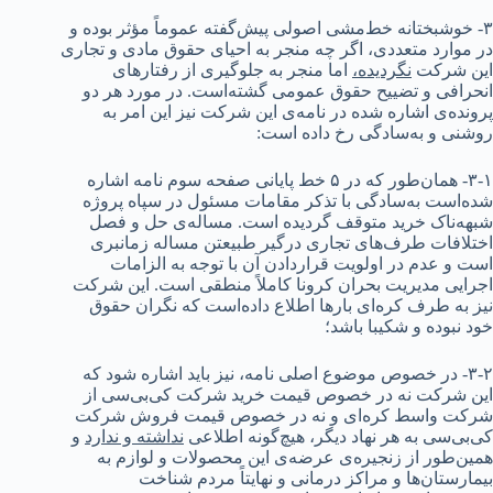
۳- خوشبختانه خط‌مشی اصولی پیش‌گفته عموماً مؤثر بوده و
در موارد متعددی، اگر چه منجر به احیای حقوق مادی و تجاری
این شرکت
نگردیده،
اما منجر به جلوگیری از رفتارهای
انحرافی و تضییح حقوق عمومی گشته‌است. در مورد هر دو
پرونده‌ی اشاره شده در نامه‌ی این شرکت نیز این امر به
روشنی و به‌سادگی رخ داده است:
۳-۱- همان‌طور که در ۵ خط پایانی صفحه سوم نامه اشاره
شده‌است به‌سادگی با تذکر مقامات مسئول در سپاه پروژه
شبهه‌ناک خرید متوقف گردیده است. مساله‌ی حل و فصل
اختلافات طرف‌های تجاری درگیر طبیعتن مساله زمانبری
است و عدم در اولویت قراردادن آن با توجه به الزامات
اجرایی مدیریت بحران کرونا کاملاً منطقی است. این شرکت
نیز به طرف کره‌ای بارها اطلاع داده‌است که نگران حقوق
خود نبوده و شکیبا باشد؛
۳-۲- در خصوص موضوع اصلی نامه، نیز باید اشاره شود که
این شرکت نه در خصوص قیمت خرید شرکت کی‌بی‌سی از
شرکت واسط کره‌ای و نه در خصوص قیمت فروش شرکت
کی‌بی‌سی به هر نهاد دیگر، هیچ‌گونه اطلاعی
نداشته و ندارد
و
همین‌طور از زنجیره‌ی عرضه‌ی این محصولات و لوازم به
بیمارستان‌ها و مراکز درمانی و نهایتاً مردم شناخت