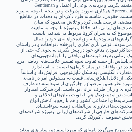
منعقد
نگردید
و برپایه‌ی نوعی از اعتماد و Gentleman
Agreement همکاری صورت پذیرفت و در نتیجه با توجه به پیوند
سست حقوقی، متاسفانه طرف کره‌ای به دفعات در مقاطع
مقتضی فرصت‌طلبی کرده و تلاش می‌نمود که میان
طرف‌های ایرانی، که اخلاقاً و به‌ویژه با توجه به ماهیت
موضوع که به بحران کرونا مربوط می‌شد نمی‌بایست
گرایش‌های سودجویانه و زیاده‌خواهانه‌ی خود را دنبال
می‌نمودند، نوعی بازی تجاری را برخلاف توافقات و در راستای
حداکثر نمودن منافع خود در پیش بگیرد، به نحوی که حتی از
یک زمانی به بعد قیمت‌های توافقی را با بهانه‌جویی‌های
بی‌اساس، از جمله تقاوت نحوه تفسیر علامت‌های ریاضی درج
شده در توافقات در میان کره‌ای‌ها نسبت به استاندارد
متعارف انگلیسی، به شکل قابل‌توجهی افزایش داد و اساساً
یکی از دلایل اطلاع‌رسانی قیمت به مسئولین امر در نامه‌ی
مورد نظر همین موضوع و جلوگیری از سوءاستفاده طرف
کره‌ای و زیان طرف ایرانی بوده‌است. این شرکت امیدوار
است در آینده نزدیک هم با تقویت بنیان‌های اخلاقی و
سرمایه‌های اجتماعی کشور و هم با رفع یا کاهش انواع
محدودیت‌های ناروای بین‌المللی، زمینه سوءاستفاده
شرکت‌های خارجی از شرکت‌های ایرانی، به‌ویژه شرکت‌های
بخش خصوصی، کم‌رنگ گردد.
۵- تصریح می‌گردد نامه‌ای که مورد استفاده رسانه‌های معاند