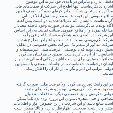
دقیقی
ندارد
و بنابراین در نامه‌ی خود نیز به این موضوع
اشاره‌ای
نکرده‌است
. تنها اطلاع این شرکت از قیمت‌های قابل
مذاکره و دستیابی شرکت مادر کره‌ای بوده که با هدف تأمین
منافع عمومی، این قیمت‌ها به مقام مسئول اطلاع‌رسانی
گردیده‌است تا ایشان، که علی‌القاعده به دو قیمت پیش‌گفته
آگاه بوده یا می‌گردیدند، بتوانند در صورت وجود فاصله معنادار
مداخله نموده و از منافع عمومی صیانت نمایند. به راین اساس
این شرکت در نامه‌ی خود هیچ‌گونه فساد یا انحرافی را به
شرکت کی‌بی‌سی نسبت نداده‌است و اعتراض مطرح شده به
شرکت مذکور از منظر یک شرکت بخش خصوصی در مقابل
بخش دولتی بوده که با توصیف ” فرصت‌طلبی غیرمنصفانه و
ناشایست” از آن یاد کرده‌است. ضمنن خاطرنشان می‌گردد
متعاقباً نامه‌هایی برای ریاست اتاق بازرگانی ارسالی شده و از
ایشان درخواست شده‌است تا در جلسات مقتضی با مسئولین
دولتی مراتب این امر و نگرانی از آثار آن را اطلاع‌رسانی
نمایند.
در این راستا تصریح می‌گردد اولاً فرصت‌طلبی صورت گرفته
محدود به شرکت کی‌بی‌سی نبوده (­ و شرکت‌های متعدد
دولتی-حکومتی و نیز خصوصی دیگر، به دفعات به دنبال
تصاحب و حتی منحرف نمودن این پروژه بوده‌اند)، ثانیاً ممکن
است شایع باشد (و این شرکت در این خصوص آمار و اطلاعات
متقن و در نتیجه صلاحیت اظهارنظر
ندارد
) و ثالثاً ممکن است
نفس چنین فرصت‌طلبی نیز مصداق نوعی از فساد باشد