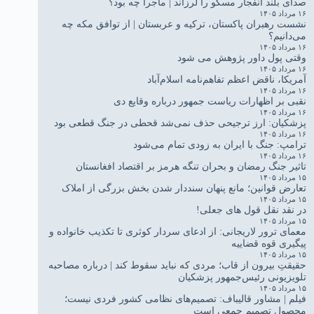
صدای بلند انفجار مسکو را لرزاند | ماجرا چه بود؟
۱۶ مرداد ۱۴۰۵
نشست رهبران پاکستان، ترکیه و عربستان | از توافق مکه چه
می‌دانیم؟
۱۶ مرداد ۱۴۰۵
وقتی پول داور پژوهش می شود
۱۶ مرداد ۱۴۰۵
آمریکا، ناقض اعظم تفاهم‌نامه اسلام‌آباد
۱۶ مرداد ۱۴۰۵
نقبی بر اظهارات ریاست جمهور درباره وقایع دی
۱۶ مرداد ۱۴۰۵
پزشکیان: ارز ترجیحی حذف نمی‌شد قحطی در جنگ قطعی بود
۱۶ مرداد ۱۴۰۵
ترامپ: جنگ با ایران به زودی تمام می‌شود
۱۶ مرداد ۱۴۰۵
تاثیر جنگ رمضان و بحران تنگه هرمز بر اقتصاد افغانستان
۱۵ مرداد ۱۴۰۵
تعارض قوانین؛ مانع پنهان سنددار شدن بخش بزرگی از املاک
۱۵ مرداد ۱۴۰۵
در نقد نقل قول های جعلی!
۱۵ مرداد ۱۴۰۵
معمای ترور لاریجانی: از ادعای سردار کوثری تا تکذیب خانواده و
پیگیری قوه قضاییه
۱۵ مرداد ۱۴۰۵
حقیقتِ بیرون از قاب؛ مردی که نباید سقوط کند | درباره مصاحبه
تلویزیونی رئیس‌جمهور پزشکیان
۱۵ مرداد ۱۴۰۵
فیلم | مشاور قالیباف: تصمیم‌های نظامی کشور فردی نیست؛
محصول تصمیم جمعی است