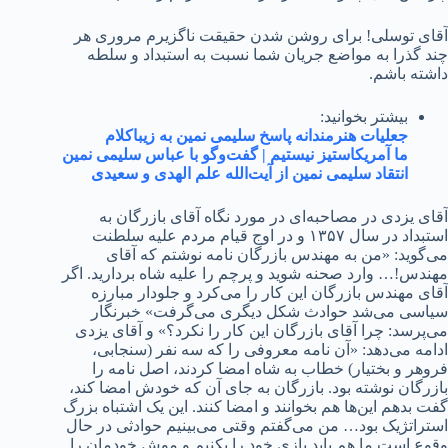
آقای توسلی! برای روشن شدن حقیقت ناگزیرم مروری هر
چند گذرا به مواضع جریان شما نسبت به استبداد و سلطه
داشته باشم.
بیشتر بخوانید:
جعلیات هنرمندانه پاسخ سلیمی نمین به زیباکلام
ما آمریکاستیز نیستیم | گفت‌وگو با عباس سلیمی نمین
انتقاد سلیمی نمین از آیت‌الله علم الهدی و‌ سعیدی
آقای یزدی در مصاحبه‌ای در مورد نگاه آقای بازرگان به
استبداد در سال ۱۳۵۷ و در اوج قیام مردم علیه سلطنت
می‌گوید: «من به مهندس بازرگان نامه نوشتم که آقای
مهندس!… وارد صحنه شوید و پرچم را علیه شاه بردارید. اگر
آقای مهندس بازرگان این کار را می‌کرد و جلودار مبارزه
سیاسی می‌شد حوادث شکل دیگری می‌گرفت» خبرنگار
می‌پرسد: چرا آقای بازرگان این کار را نکرد؟» و آقای یزدی
ادامه می‌دهد: «آن نامه معروفی را که سه نفر (سنجابی،
فروهر و بختیار) خطاب به شاه امضا کردند، اصل نامه را
بازرگان نوشته بود. بازرگان به جای آن که خودش امضا کند،
گفت بدهم این‌ها هم بخوانند و امضا کنند. این یک اشتباه بزرگ
استراتژیک بود… من می‌گفتم وقتی می‌بینیم حوادثی در حال
وقوع است ما هم باید بازی خود را بکنیم و موش خودمان را