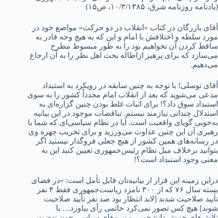
(یادنامه روزنامه شرق، ۱۰/۳/۱۳۸۵، ص۱۵)
آقای بازرگان در کتاب «انقلاب در دو حرکت» مواضع خود در
مورد سلطه و اختلافش با امام و این که به هیچ وجه قادر به
ساقط کردن آن نخواهیم بود را به طور مبسوط مطرح
می‌سازد که برای پرهیز ازاطاله بحث اهل نظر را به آن ارجاع
می‌دهیم.
آقای توسلی! با توجه به چنین سابقه در رویکرد به استبداد
مدعی می‌شوید که بعد از انقلاب امام مجدداً کشور را به سوی
استبداد سوق داد؟! برای اثبات غلط بودن چنین گزاره‌ای به
استدلال چندانی نیازمند نیستم. تناقضات موجود در این بیانیه
به‌خوبی گویای واقعیت است. آیا در نظام سیاسی‌ای که شما با
رهبری آن این چنین عداوت می‌ورزید و برای تخریب چهره وی
در رسانه‌های همین کشور از هیچ جعلی فروگذار نیستید اگر
بتوانید برخلاف میل نظام رئیس‌جمهوری تعیین کنید این به
معنی وجود استبداد است؟!
دراین زمینه این فراز از بیانیه‌تان قابل تأمل است: «در فضای
بسته سال ۷۶ که از ۳۰۰ نامزد ریاست‌جمهوری فقط ۴ نفر
تأیید صلاحیت شدند [لابد انتظار بود صد نفر تأیید صلاحیت
شوند] هیچ کس تصور نمی‌کرد خاتمی رأی بیاورد… با
تلاش‌های جنبش دانشجویی و نیروهای سیاسی چون نهضت