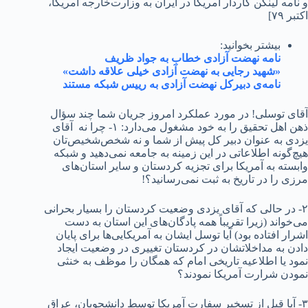
و نامه لینگن کاردار آمریکا در ایران به وزارت‌خارجه آمریکا،
اکتبر ۷۹]
بیشتر بخوانید:
نامه نهضت آزادی خطاب به جواد ظریف
«شهید رجایی به نهضت آزادی خیلی علاقه داشت»
نامه‌ی دبیرکل نهضت آزادی به رییس شبکه مستند
آقای توسلی! در مورد عملکرد امروز جریان شما چند سؤال
ذهن اهل تحقیق را به خود مشغول می‌دارد: ۱- چرا نه آقای
یزدی به عنوان دبیر کل پیش از شما و نه شخص‌شخیص‌تان
هیچ‌گونه اطلاعاتی در این زمینه به جامعه نمی‌دهید و شبکه
وابسته به آمریکا برای تجزیه کردستان و سایر استان‌های
مرزی را در تاریخ به ثبت نمی‌رسانید؟!
۲- در حالی که آقای یزدی وضعیت کردستان را بسیار بحرانی
می‌خواند (زیرا تقریباً همه پادگان‌های این استان به دست
اشرار افتاده بود) آیا توسل ایشان به آمریکایی‌ها برای پایان
دادن به مداخلاتشان در کردستان تغییری در وضعیت ایجاد
نمود یا اطلاعیه تاریخی امام که همگان را موظف به خنثی
نمودن شرارت آمریکا نمودند؟
۳- آیا قبل از تسخیر سفارت آمریکا توسط دانشجویان، عراق