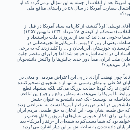
با آمریکا بعد از انقلاب از جمله به این سؤال برمی‌گردد که آیا
اشغال سفارت آمریکا در سال ۵۸ در راستای منافع ملی
بود؟»
آقای توسلی! اولاً گذشته از کارنامه سیاه آمریکا در قبل از
انقلاب (دست‌کم از کودتای ۲۸ مرداد ۱۳۳۲ تا بهمن ۱۳۵۷)
شما به‌خوبی می‌دانید که بعد از پیروزی ملت براستبداد و
سلطه، یعنی از روز ۲۳ بهمن، آمریکا‌یی‌ها تجزیه‌طلبی در
کردستان، خوزستان، آذربایجان و … را کلید زدند که به برخی
اسناد آن در ادامه اشاره خواهد شد؛ لذا چرا برای مقصر جلوه
دادن ملت ایران، مبدأ دور جدید چالش‌ها را واکنش دانشجویان
قرار می‌دهید؟!
ثانیاً چون نهضت آزادی در پی این اعتراض مردمی و مدنی در
آبان ۵۸ طی بیانیه‌ای رسمی نه تنها از دانشجویان تسخیرکننده
کانون تدارک کودتا حمایت پررنگ می‌کند بلکه پیشنهاد قطع
روابط با آمریکا را می‌دهد، به منظور رفع و رجوع این تناقض
بلافاصله می‌نویسید: «یک عده دانشجو به عنوان جنبش
دانشجویی در اعتراض به رفتار آمریکا دست به اعتراضی زدند
که حق طبیعی‌شان بود.» این اذعان به حق طبیعی مردم ایران
زمانی برای افکار عمومی نسل‌های امروزین قابل هضم‌تر
خواهد بود که شما دست‌کم به شمه‌ای از «رفتار آمریکا» بعد
از پایان داده شدن به سلطه‌اش بر این دیار اشاره می‌کردید.