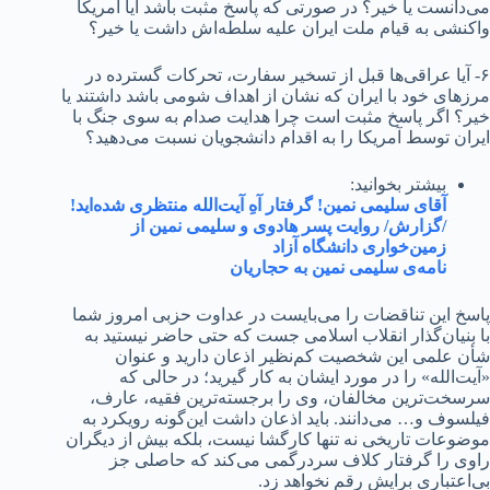
می‌دانست یا خیر؟ در صورتی که پاسخ مثبت باشد آیا آمریکا
واکنشی به قیام ملت ایران علیه سلطه‌اش داشت یا خیر؟
۶- آیا عراقی‌ها قبل از تسخیر سفارت، تحرکات گسترده در
مرزهای خود با ایران که نشان از اهداف شومی باشد داشتند یا
خیر؟ اگر پاسخ مثبت است چرا هدایت صدام به سوی جنگ با
ایران توسط آمریکا را به اقدام دانشجویان نسبت می‌دهید؟
بیشتر بخوانید:
آقای سلیمی نمین! گرفتار آهِ آیت‌الله منتظری شده‌اید!
/گزارش/ روایت پسر هادوی و سلیمی نمین از
زمین‌خواری دانشگاه آزاد
نامه‌ی سلیمی نمین به حجاریان
پاسخ این تناقضات را می‌بایست در عداوت حزبی امروز شما
با بنیان‌گذار انقلاب اسلامی جست که حتی حاضر نیستید به
شأن علمی این شخصیت کم‌نظیر اذعان دارید و عنوان
«آیت‌الله» را در مورد ایشان به کار گیرید؛ در حالی که
سرسخت‌ترین مخالفان، وی را برجسته‌ترین فقیه، عارف،
فیلسوف و… می‌دانند. باید اذعان داشت این‌گونه رویکرد به
موضوعات تاریخی نه تنها کارگشا نیست، بلکه بیش از دیگران
راوی را گرفتار کلاف سردرگمی می‌کند که حاصلی جز
بی‌اعتباری برایش رقم نخواهد زد.