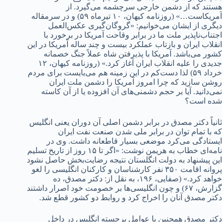
هستند که از دشمن خارجی سرچشمه می‌گیرد. از
آمریکاست…» (روزنامه کیهان، ۱۰ تیرماه ۵۹) و در سرمقاله
دیگری از ایشان می‌خوانیم: «گروگان‌گیری عکس‌العمل
اجتناب‌ناپذیر ملت ما در برابر وقاحت آمریکا در برخورد با
انقلاب ایران و بازتاب عملکرد بیست و چند ساله آمریکا در این
کشور می‌باشد. آمریکا با پذیرفتن شاه عملاً جنگ خصمانه
جدیدی را علیه انقلاب ایران آغاز کرد.» (روزنامه کیهان، ۱۲
خرداد ۵۹) لذا دست‌کم در این زمینه هم می‌بایست برای مردم
روشن سازید که چرا امروز آمریکا را دشمن ملت ایران
نمی‌دانید. آیا بر حجم دشمنی‌های آن افزوده یا از آن کاسته
شده است؟
ثانیاً دکتر مصدق در برابر دشمن اصلی آن دوران یعنی انگلیس
که با تمام توان در برابر ملی شدن صنعت نفت ایران
ایستادگی می‌کرد موضعی بسیار قاطعانه داشت. وی در
نامه‌ای خطاب به هریمن نوشت: «اگر تا ۱۵ روز از تاریخ تسلیم
این پیشنهاد به دولت انگلستان نتیجه رضایت‌بخش‌ حاصل نشود
پروانه اقامت ۳۵۰ نفر کارشناسان و کارکنان انگلیسی را لغو
خواهد کرد.» (صفایی، ۱۹۶، به نقل از: دکتر مصدق، ده
گزارش، ۶۷) و چون انگلیسی‌ها بر خصومت خود اصرار داشتند
دکتر مصدق آنان را اخراج کرد و روابط دو کشور قطع شد.
دکتر مصدق همچنین با عوامل برجسته انگلیس در داخل