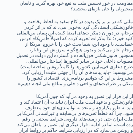
مقاومت در خور تحسین ملت به نفع خود بهره گیرید و تابعان
متحیرتان را جان تازه‌ای ببخشید؟
ملتی که در برابر یک پدیده در کاخ سفید به لحاظ وقاحت و
قانون‌شکنی ایستادگی کرد به‌خوبی می‌داند که بی‌اثر کردن
برجام، در دوران دمکرات‌های امضا کننده این پیمان بین‌المللی
کلید خورد؛ لذا به‌کرات تجربه کرده که اصولاً «آمریکا» آدرس
خطاست. با وجود این، شما بحث خود را با خروج آمریکا از
برجام آغاز می‌کنید و بدون هیچ‌گونه سرزنش این رفتار،
همچنین قانون‌شکنی فوق‌العاده و گسترده این دولت در تحمیل
مصوبات داخلی خود بر سایر کشورها (ساختار بین‌المللی،
طرح دعاوی فی‌مابین کشورها را کاملاً روشن ساخته است)
می‌نویسید: «باید پیامدهای آن را از جهتی مثبت ارزیابی کرد،
مشروط بر این که بتوانیم برنامه‌ریزی اقتصادی کشور را
متکی بر ظرفیت‌های واقعی داخلی و منافع ملی انجام دهیم.»
از این فراز این تصور به وجود می‌آید که چون آمریکا
قانون‌شکن و بدعهد است ملت ایران نباید به آن اعتماد کند و
باید به طور یکپارچه و متحد به توانمندی‌های خود معطوف
شود، چرا که قطعاً تحریم‌های بی‌سابقه و غیرانسانی آمریکا بر
ملت ایران حتی در زمینه‌های دارویی شرایط سختی را رقم
زده است، اما در ادامه، فراز دیگری این تصور را باطل می‌کند
و روشن می‌سازد که در ارزیابی شرایط حاکم بر روابط ایران