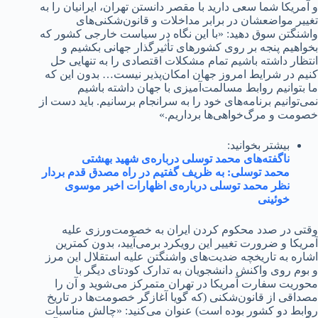
و آمریکا شما سعی دارید با مقصر دانستن تهران، ایرانیان را به
تغییر مواضعشان در برابر مداخلات و قانون‌شکنی‌های
واشنگتن سوق دهید: «با این نگاه در سیاست خارجی کشور که
بخواهیم پنجه بر روی کشورهای تأثیرگذار جهانی بکشیم و
انتظار داشته باشیم تمام مشکلات اقتصادی را به تنهایی حل
کنیم در شرایط امروز جهان امکان‌پذیر نیست… بدون این که
ما بتوانیم روابط مسالمت‌آمیزی با جهان داشته باشیم
نمی‌توانیم برنامه‌های خود را به سرانجام برسانیم. باید دست از
خصومت و مرگ‌خواهی‌ها برداریم.»
بیشتر بخوانید:
ناگفته‌های محمد توسلی درباره‌ی شهید بهشتی
محمد توسلی: به ظریف گفتیم در راه مصدق قدم بردار
نظر محمد توسلی درباره‌ی اظهارات اخیر موسوی
خوئینی
وقتی در صدد محکوم کردن ایران به خصومت‌ورزی علیه
آمریکا و ضرورت تغییر این رویکرد برمی‌آیید، بدون کمترین
اشاره به تاریخچه ضدیت‌های واشنگتن علیه استقلال این مرز
و بوم روی واکنش دانشجویان به تدارک کودتای دیگر با
محوریت سفارت آمریکا در تهران متمرکز می‌شوید و آن را
مصداقی از قانون‌شکنی (که گویا آغازگر خصومت‌ها در تاریخ
روابط دو کشور بوده است) عنوان می‌کنید: «چالش مناسبات