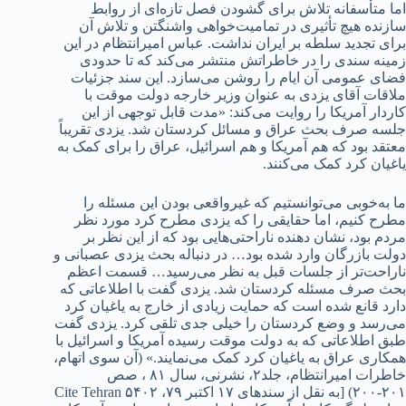
اما متأسفانه تلاش برای گشودن فصل تازه‌ای از روابط
سازنده هیچ تأثیری در تمامیت‌خواهی واشنگتن و تلاش آن
برای تجدید سلطه بر ایران نداشت. عباس امیرانتظام در این
زمینه سندی را در خاطراتش منتشر می‌کند که تا حدودی
فضای عمومی آن ایام را روشن می‌سازد. این سند جزئیات
ملاقات آقای یزدی به عنوان وزیر خارجه دولت موقت با
کاردار آمریکا را روایت می‌کند: «مدت قابل توجهی از این
جلسه صرف بحث عراق و مسائل کردستان شد. یزدی تقریباً
معتقد بود که هم ‌آمریکا و هم اسرائیل، عراق را برای کمک به
یاغیان کرد کمک می‌کنند.
ما به‌خوبی می‌توانستیم که غیرواقعی بودن این مسئله را
مطرح کنیم، اما حقایقی را که یزدی مطرح کرد مورد نظر
مردم بود، نشان دهنده ناراحتی‌هایی بود که از این نظر بر
دولت بازرگان وارد شده بود… در دنباله بحث یزدی عصبانی و
ناراحت‌تر از جلسات قبل به نظر می‌رسید… قسمت اعظم
بحث صرف مسئله کردستان شد. یزدی گفت با اطلاعاتی که
دارد قانع شده است که حمایت زیادی از خارج به یاغیان کرد
می‌رسد و وضع کردستان را خیلی جدی تلقی کرد. یزدی گفت
طبق اطلاعاتی که به دولت موقت رسیده ‌آمریکا و اسرائیل با
همکاری عراق به یاغیان کرد کمک می‌نمایند.» (آن سوی اتهام،
خاطرات امیرانتظام، جلد۲، نشرنی، سال ۸۱ ، صص
۲۰۱-۲۰۰) [به نقل از سندهای ۱۷ اکتبر ۷۹، ۵۴۰۲ Cite Tehran