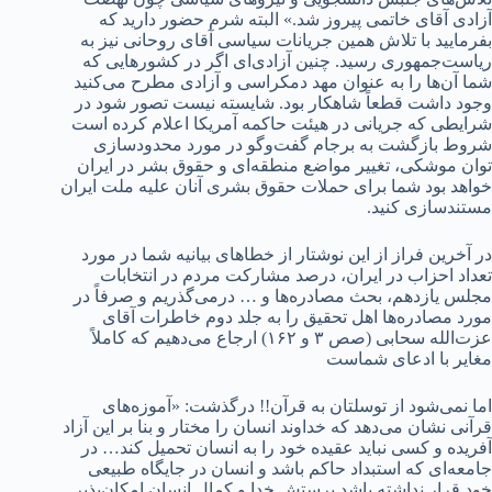
آزادی آقای خاتمی پیروز شد.» البته شرم حضور دارید که
بفرمایید با تلاش همین جریانات سیاسی آقای روحانی نیز به
ریاست‌جمهوری رسید. چنین آزادی‌ای اگر در کشورهایی که
شما آن‌ها را به عنوان مهد دمکراسی و آزادی مطرح می‌کنید
وجود داشت قطعاً شاهکار بود. شایسته نیست تصور شود در
شرایطی که جریانی در هیئت حاکمه آمریکا اعلام کرده است
شروط بازگشت به برجام گفت‌وگو در مورد محدودسازی
توان موشکی، تغییر مواضع منطقه‌ای و حقوق بشر در ایران
خواهد بود شما برای حملات حقوق بشری آنان علیه ملت ایران
مستند‌سازی کنید.
در آخرین فراز از این نوشتار از خطاهای بیانیه شما در مورد
تعداد احزاب در ایران، درصد مشارکت مردم در انتخابات
مجلس یازدهم، بحث مصادره‌ها و … درمی‌گذریم و صرفاً در
مورد مصادره‌ها اهل تحقیق را به جلد دوم خاطرات آقای
عزت‌الله سحابی (صص ۳ و ۱۶۲) ارجاع می‌‌دهیم که کاملاً
مغایر با ادعای شماست
اما نمی‌شود از توسلتان به قرآن!! درگذشت: «آموزه‌های
قرآنی نشان می‌دهد که خداوند انسان را مختار و بنا بر این آزاد
آفریده و کسی نباید عقیده خود را به انسان تحمیل کند… در
جامعه‌ای که استبداد حاکم باشد و انسان در جایگاه طبیعی
خود قرار نداشته باشد پرستش خدا و کمال انسان امکان‌پذیر