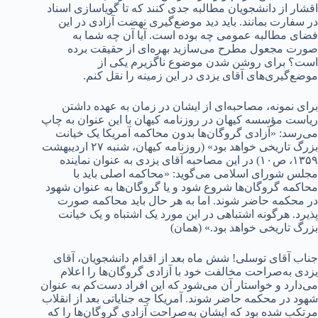
اقشار از دانشجویان مطالبه جدی کنند که تا گویاسازی اسناد
در سفارت بمانند. باید دید موضع‌گیری نهضت آزادی در این
فضای مطالبه‌ عمومی چه بوده است. آیا آن چه شما به
صورت مجعول مطرح می‌سازید بهره‌ای از حقیقت برده
است؟ برای روشن شدن موضوع ناگزیرم یکی از
موضع‌گیری‌های آقای یزدی در این زمینه را نقل کنم.
برای نمونه، مصاحبه‌ای از ایشان در زمان به عهده داشتن
ریاست مؤسسه کیهان در روزنامه کیهان با این عنوان به چاپ
می‌رسد: «آزادی گروگان‌ها بدون محاکمه آمریکا یک خیانت
بزرگ تاریخی خواهد بود» (روزنامه کیهان، شنبه ۲۷ اردیبهشت
۱۳۵۹، ص۱۰) در این مصاحبه آقای یزدی به عنوان نماینده
مجلس شورای اسلامی می‌گوید:‌ «محاکمه اصلی باید با
محاکمه گروگان‌ها شروع شود و یا گروگان‌ها به عنوان شهود
در محکمه حاضر شوند. اما به هر حال باید محاکمه صورت
پذیرد. هرگونه اشتباهی در این مورد یک اشتباه و یک خیانت
بزرگ تاریخی خواهد بود.» (همان)
جناب آقای توسلی! شش ماه بعد از اقدام دانشجویان، آقای
یزدی به‌صراحت مخالفت خود با آزادی گروگان‌ها را اعلام
می‌دارد و خواستار آن می‌شود که این افراد دست‌کم به عنوان
شهود در محکمه حاضر شوند. آمریکا چه جنایاتی بعد از انقلاب
مرتکب شده بود که ایشان به‌صراحت آزادی گروگان‌ها را که