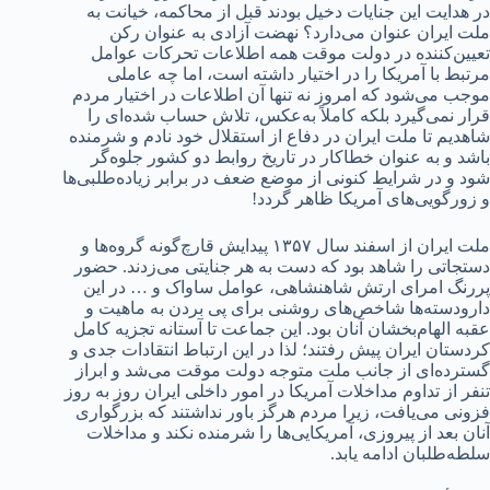
در هدایت این جنایات دخیل بودند قبل از محاکمه، خیانت به
ملت ایران عنوان می‌دارد؟ نهضت آزادی به عنوان رکن
تعیین‌کننده در دولت موقت همه اطلاعات تحرکات عوامل
مرتبط با آمریکا را در اختیار داشته است، اما چه عاملی
موجب می‌شود که امروز نه تنها آن اطلاعات در اختیار مردم
قرار نمی‌گیرد بلکه کاملاً به‌عکس، تلاش حساب شده‌ای را
شاهدیم تا ملت ایران در دفاع از استقلال خود نادم و شرمنده
باشد و به عنوان خطاکار در تاریخ روابط دو کشور جلوه‌‌گر
شود و در شرایط کنونی از موضع ضعف در برابر زیاده‌طلبی‌ها
و زورگویی‌های آمریکا ظاهر گردد!
ملت ایران از اسفند سال ۱۳۵۷ پیدایش قارچ‌گونه‌ گروه‌ها و
دستجاتی را شاهد بود که دست به هر جنایتی می‌زدند. حضور
پررنگ امرای ارتش شاهنشاهی، عوامل ساواک و … در این
دارودسته‌ها شاخص‌های روشنی برای پی بردن به ماهیت و
عقبه الهام‌بخشان آنان بود. این جماعت تا آستانه تجزیه‌ کامل
کردستان ایران پیش رفتند؛ لذا در این ارتباط انتقادات جدی و
گسترده‌ای از جانب ملت متوجه دولت موقت می‌شد و ابراز
تنفر از تداوم مداخلات آمریکا در امور داخلی ایران روز به روز
فزونی می‌یافت، زیرا مردم هرگز باور نداشتند که بزرگواری
آنان بعد از پیروزی، آمریکایی‌ها را شرمنده نکند و مداخلات
سلطه‌طلبان ادامه یابد.