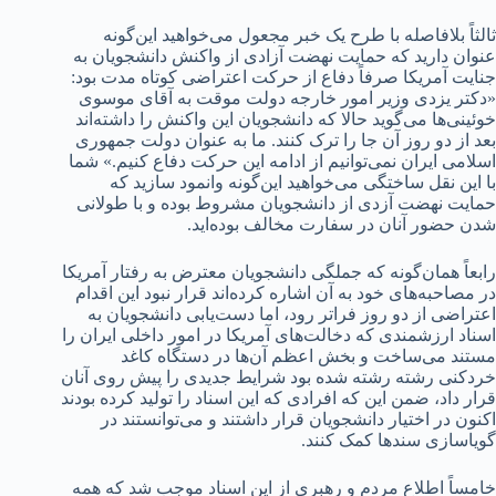
ثالثاً بلافاصله با طرح یک خبر مجعول می‌خواهید این‌گونه
عنوان دارید که حمایت نهضت آزادی از واکنش دانشجویان به
جنایت آمریکا صرفاً دفاع از حرکت اعتراضی کوتاه مدت بود:
«دکتر یزدی وزیر امور خارجه دولت موقت به آقای موسوی
خوئینی‌ها می‌گوید حالا که دانشجویان این واکنش را داشته‌اند
بعد از دو روز آن‌ جا را ترک کنند. ما به عنوان دولت جمهوری
اسلامی ایران نمی‌توانیم از ادامه این حرکت دفاع کنیم.» شما
با این نقل ساختگی می‌خواهید این‌گونه وانمود سازید که
حمایت نهضت آزدی از دانشجویان مشروط بوده و با طولانی
شدن حضور آنان در سفارت مخالف بوده‌اید.
رابعاً همان‌گونه که جملگی دانشجویان معترض به رفتار آمریکا
در مصاحبه‌های خود به آن اشاره کرده‌اند قرار نبود این اقدام
اعتراضی از دو روز فراتر رود، اما دست‌یابی دانشجویان به
اسناد ارزشمندی که دخالت‌های آمریکا در امور داخلی ایران را
مستند می‌ساخت و بخش اعظم آن‌ها در دستگاه کاغد
خردکنی رشته رشته شده بود شرایط جدیدی را پیش روی آنان
قرار داد، ضمن این که افرادی که این اسناد را تولید کرده بودند
اکنون در اختیار دانشجویان قرار داشتند و می‌توانستند در
گویاسازی سندها کمک کنند.
خامساً اطلاع مردم و رهبری از این اسناد موجب شد که همه