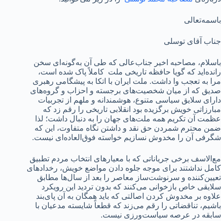
باسمه‌تعالی
جناب آقای توسلی
باسلام، مصاحبه اخیر جناب‌عالی که طی آن به‌گونه‌ای سخن
رانده‌اید که گویا حافظه تاریخی ملت کاملاً پاک شده است،
مرا به تعجب وا داشت. ملت ایران با اتکا به پیشگامی رهبری
صدیق که از میان شخصیت‌های برجسته و احزاب و گروه‌های
دارای سلایق سیاسی متنوع، هوشمندانه و ملهم از تجربیات
مبارزاتی خویش برگزیده بود انقلابی تاریخی را رقم زد که
عظمت آن تکریم همه ملت‌های جهان را به دنبال داشت؛ لذا
ضمن محترم شمردن حق نقد و داشتن نگاه متفاوت، این که
شگرفی آن را مخدوش نسازیم خواسته فوق‌العاده‌ای نیست.
مع‌الاسف برخی جریاناتی که با معیارهای انتخاب مردم تطبیق
کامل نداشتند برای موجه جلوه دادن مواضع خویش، رخدادهای
تعیین‌کننده و سرنوشت‌ساز معاصر را بعد از سال‌ها مطابق
سلایقی خاص بازخوانی می‌کنند که بدون تردید این رویکرد
علاوه بر مخدوش کردن اصالتی که باید همگان به آن پای‌بند
باشیم، تناقضاتی را رقم می‌زند که قطعاً شایسته مدعیان با
سابقه در عرصه سیاست‌ورزی نیست.