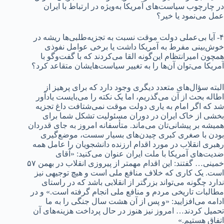
در چارچوب سیاست‌های آمریکا به‌ویژه در ارتباط با ایران
عمل می‌نمود یا خیر؟
۴- آیا بی‌عملی دولت موقت نسبت به تجزیه‌طلبی‌ها ریشه در
خوش‌بینی مفرط به آمریکا داشت یا برخی عوامل نفوذی
همچون امیرانتظام این‌گونه القا می‌کردند که با گفت‌وگو با
آمریکا می‌توان آن‌ها را به تغییر سیاست‌هایشان متقاعد کرد؟
البته سؤال‌های متعدد دیگری وجود دارد که برای پرهیز از
اطاله بحث از آن می‌گذریم، اما یک نکته را می‌بایست یادآور
شد که اگر امام به یاری دولت موقت نمی‌شتافت داغ تجزیه
بخشی از خاک ایران در دوران مسئولیت تشکل شما برای
همیشه بر پیشانی‌تان می‌ماند. متأسفانه امروز به جای قدردان
بودن با صغری کبری چیدن‌های بسیار سست، موضع‌گیری
رهبری انقلاب در مورد اقدام ارزنده دانشجویان را عامل همه
ضدیت‌های آمریکا با ملت ایران عنوان می‌کنید: «آقای
خمینی… گفتند: این اقدام مهمتر از پیروزی انقلاب در بهمن ۵۷
است. یک کاری که خلاف منافع ملی است و هیچ توجیهی نیز
ندارد چگونه می‌تواند بزرگتر از انقلابی باشد که در راستای
مطالبات تاریخی مردم و منافع ملی انجام گرفته است.» و در
ادامه می‌افزایید: «و پس از آن هشت سال جنگی را به ما
تحمیل کردند… امروز نیز هنوز در حال پرداخت هزینه‌های آن
اتفاق هستیم.»