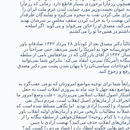
همچون رزم‌آرا برخوردی بسیار قاطع دارد. زمانی که رزم‌آرا
به عنوان نخست‌وزیر مورد حمایت لندن عزم ملت ایران را
برای ملی کردن نفت به سخره می‌گیرد و نمایندگان طرفدار
این نهضت را به خراب کردن سقف مجلس بر سرشان تهدید
می‌کند، مصدق او را خائن می‌خواند و می‌گوید: اگر اسلحه
داشتم در همین‌جا تو را می‌کشتم.
ثالثاً دکتر مصدق بعد از کودتای ۲۸ مرداد ۱۳۳۲ صادقانه باور
خوش‌بینانه خود به آمریکا را تغییر می‌دهد. حتی صراحتاً در
سال ۱۳۴۲ از آقای بازرگان که در مدافعاتش نامی از سلطه
بیگانه (آمریکا) نمی‌برد انتقاد می‌کند؛ بنابراین شما نمی‌توانید
اعوجاجات سیاسی‌تان را با پنهان شدن پشت سر دکتر مصدق
رفع و رجوع کنید.
رابعاً شما برای توجیه مواضع امروزتان که نوعی عقب‌گرد به
مواضع دهه چهل تا چند ماه به پیروزی انقلاب است به جعل
آشکار اصول انقلاب اسلامی می‌‌پردازید: «علت وضع امروز ما
انحراف از آرمان‌های اصیل انقلاب است. مردم دنبال نفی
استبداد و [کسب] آزادی بودند. اما نگاهی مسلط شده است که
عملاً به مطالبات تاریخی مردم و آرمان‌های اولیه انقلاب باور
ندارد.» با کدام روحیه!! استقلال‌خواهی از سلطه بیگانه را از
آرمان‌های انقلاب حذف می‌کنید؟ نهضت آزادی با چنین
چرخش‌هایی چگونه انتظار دارد اعتماد مردم را کسب کند؟