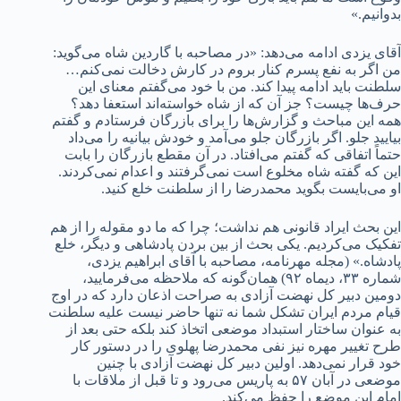
بدوانیم.»
آقای یزدی ادامه می‌دهد: «در مصاحبه با گاردین شاه می‌گوید:
من اگر به نفع پسرم کنار بروم در کارش دخالت نمی‌کنم…
سلطنت باید ادامه پیدا کند. من با خود می‌گفتم معنای این
حرف‌ها چیست؟ جز آن که از شاه خواسته‌اند استعفا دهد؟
همه این مباحث و گزارش‌ها را برای بازرگان فرستادم و گفتم
بیایید جلو. اگر بازرگان جلو می‌آمد و خودش بیانیه را می‌داد
حتماً اتفاقی که گفتم می‌افتاد. در آن مقطع بازرگان را بابت
این که گفته شاه مخلوع است نمی‌گرفتند و اعدام نمی‌کردند.
او می‌بایست بگوید محمدرضا را از سلطنت خلع کنید.
این بحث ایراد قانونی هم نداشت؛ چرا که ما دو مقوله را از هم
تفکیک می‌کردیم. یکی بحث از بین بردن پادشاهی و دیگر، خلع
پادشاه.» (مجله مهرنامه، مصاحبه با آقای ابراهیم یزدی،
شماره ۳۳، دیماه ۹۲) همان‌گونه که ملاحظه می‌فرمایید،
دومین دبیر کل نهضت آزادی به صراحت اذعان دارد که در اوج
قیام مردم ایران تشکل شما نه تنها حاضر نیست علیه سلطنت
به عنوان ساختار استبداد موضعی اتخاذ کند بلکه حتی بعد از
طرح تغییر مهره نیز نفی محمدرضا پهلوی را در دستور کار
خود قرار نمی‌دهد. اولین دبیر کل نهضت آزادی با چنین
موضعی در آبان ۵۷ به پاریس می‌رود و تا قبل از ملاقات با
امام این موضع را حفظ می‌کند.