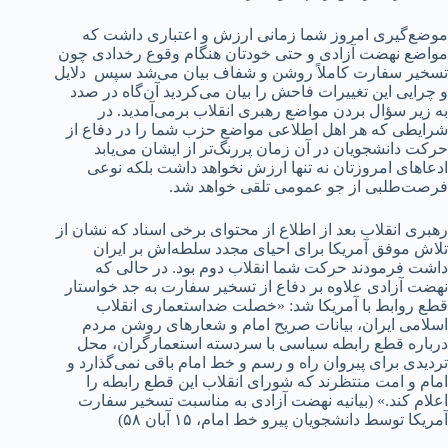
موضع‌گیری امروز شما زمانی ارزش و اعتباری داشت که
مواضع نهضت آزادی و حتی خودتان هنگام وقوع رخدادی چون
تسخیر سفارت کاملاً روشن و شفاف بیان می‌شد سپس دلایل
و چرایی این تغییرات فاحش را بیان می‌کردید آن‌گاه در صدد
به زیر سؤال بردن مواضع رهبری انقلاب برمی‌آمدید. در
شرایطی که هر اهل اطلاعی مواضع حزب شما را در دفاع از
حرکت دانشجویان در آن زمان پررنگ‌تر از ایشان می‌یابد
ادعاهای امروز‌تان نه تنها ارزش نخواهد داشت بلکه نوعی
فرصت‌طلبی از جو عمومی تلقی خواهد شد.
رهبری انقلاب بعد از اطلاع از محتوای برخی اسناد که نشان از
تلاش موفق آمریکا برای احیای مجدد سلطه‌اش بر ایران
داشت فرمودند حرکت شما انقلاب دوم بود. در حالی که
نهضت آزادی علاوه بر دفاع از تسخیر سفارت به جد خواستار
قطع روابط با آمریکا شد: «خصلت ضداستعماری انقلاب
اسلامی ایران، بیانات صریح امام و شعارهای روشن مردم
درباره قطع رابطه سیاسی با سردسته استعمارگران، محل
تردیدی برای پیروان راه و رسم و خط امام باقی نمی‌گذارد و
امام و امت منتظرند که شورای انقلاب این قطع رابطه را
اعلام کند.» (بیانیه نهضت آزادی به مناسبت تسخیر سفارت
آمریکا توسط دانشجویان پیرو خط امام، ۱۵ آبان ۵۸)