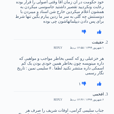
خود حکومت در ان زمان اقا وقتی اصولی را قرار بوده
رعایت ونکردیید تقصیر داشتید جاسوسی میکردن به
همشون اعلام میکردین خارج شن اسناد و میبردن با
دونستنش چه گلی به سر ما زدین یبارم بگین تنها شرط
برای پس دادن دیپلماتهاشون چی بوده
حقیقت
۱ شهریور ۱۳۹۹ / ۱۲:۵۵ ب٫ظ
REPLY
هر خزعبلی رو که کسی بخاطر مواجب و مواهبی که
داره مینویسه چون بخاطر همین خودی بودن یک کم
اسمکی داره منتشر نکنید لطفا . # سلیمی نمین : تاریخ
نگار رسمی
۱
افخمی
۶ شهریور ۱۳۹۹ / ۱۲:۳۶ ب٫ظ
REPLY
جناب سلیمی گرامی، اوقات شریف را صرف هر