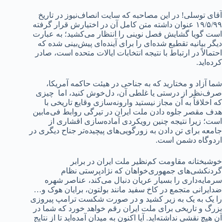
آقای توسلی! در این مصاحبه که سایت انصاف‌نیوز در تاریخ
۱۹/۵/۹۹ عنوان داشته متن کامل آن در اختیارش قرار گرفته
است گویا گشایش فصل نوینی را انتظار می‌کشید؛ به عبارت
دیگر بیانیه تقطیع شده‌ای را برای آینده‌ای پیش‌بینی شده که
احتمالاً در ارتباط با نتیجه انتخابات ایالات متحده است، صادر
کرده‌اید.
شما آزاد و مختارید که به جناحی در هیئت حاکمه آمریکا،
صرف‌نظر از درستی یا غلطی‌ آن، دل‌خوش کنید، اما چیزی
که اخلاقاً به آن مجاز نیستید وارونه‌سازی وقایع تاریخی با
هدف مقصر جلوه‌ دادن ملت ایران در تیرگی روابط فی‌مابین
است؛ زیرا نتیجه چنین رویکردی آماده‌سازی اقشاری از
جامعه برای تن دادن به زورگویی‌های پیچیده‌تر جناح دیگری در
اردوگاه دشمن است.
خوشبختانه مقاومت کم‌نظیر ملت ایران در برابر
گردنکشی‌های جمهوری‌خواهان که نژادپرستی نظام
سرمایه‌داری را بسیار عریان دنبال می‌کند، عناصر شهره
ضدایرانی متجمع در کاخ سفید مانند بولتون، برایان هوک و…
را یک به یک به زیر کشید و در صورت شکست ترامپ پیروزی
بزرگ و تاریخی برای ملت ایران رقم خواهد خورد که شما در
آن هیچ نقشی نداشته‌اید. آیا اکنون به میدان آمده‌اید تا از نتایج