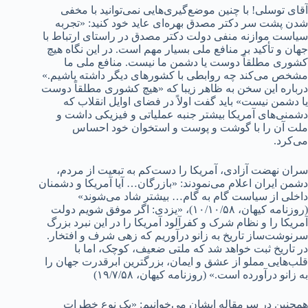
آقای توسلی! با چنین موضع‌گیری‌هایی نمی‌توانید با مخفی
شدن پشت سر دکتر مصدق بهره‌ای عاید خود کنید: «تجربه
سیاست موازنه منفی دولت دکتر مصدق در راستای ارتباط با
جهان و تأکید بر منافع ملی بسیار مهم است. در این نگاه هیچ
کشوری مطلقاً دوست یا دشمن ما نیست. منافع ملی ما
مشخص می‌کند چه روابطی با کشورهای دیگر داشته باشیم.»
درباره این سخن به ظاهر زیبا که «هیچ کشوری مطلقاً دوست
یا دشمن نیست» باید گفت اولاً در فضای اوایل انقلاب که
دشمنی‌های آمریکا بیشتر جنبه عملیاتی و فیزیکی داشت و
ملت آن را با گوشت و پوست و استخوان خود احساس
می‌کرد.
سران نهضت آزادی، آمریکا را دست‌کم به تبعیت از مردم،
دشمن ایران اعلام می‌نمودند: «بازرگان… آیا آمریکا و دشمنان
داخلی از سیاست گام به گام… بیشتر شاد می‌شوند»
(روزنامه کیهان، ۱۰/۱۰/۵۸)، «یزدی: اگر موفق شویم دولت
آمریکا را و نظام شرک و کفرآلود آمریکا را در این نبرد بزرگ
سرنوشت‌ساز تاریخ به زانو درآوریم که زهی شرف و افتخار.
در تاریخ ثبت خواهد شد که ملتی ضعیف، کوچک، اما با
قلب‌هایی مملو از عشق و ایمان، بزرگترین ابرقدرت جهان را
به زانو درآورده است.» (روزنامه کیهان، ۱۹/۷/۵۸)
همچنین در سرمقاله ایشان می‌خوانیم: «یک نوع خطرات