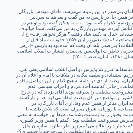
آقای بنی‌صدر در این زمینه می‌نویسد: «آقای مهندس بازرگان
در همین جا، در پاریس به من گفت و بعد هم به سردبیر
روزنامه الاهرام گفته بود… بله به هیکل گفته بود و او هم در
کتابش آورده. مهندس بازرگان به من می‌گفت: شما خیالباف
شده‌اید. خیال می‌کنید شاه رفتنیه؟ هرگز نخواهد رفت» ح.ا.
(مصاحبه کننده): یعنی در آبان ۱۳۵۷ حدود سه ماه قبل از
انقلاب؟ بنی‌صدر: بله. آن وقت که آمده بود به پاریس.»(درس
تجربه، خاطرات ابوالحسن بنی‌صدر، انتشارات انقلاب اسلامی،
سال ۱۳۸۰، آلمان، صص۱-۲۵۰)
متأسفانه علی‌رغم پذیرش دو اصل انقلاب اسلامی یعنی نفی
رژیم استبدادی و سلطه بیگانه در ملاقات با امام و اعلام آن در
ایران، نهضت آزادی در ادامه به هیچ کدام از این دو اصل وفادار
نماند. در حالی که همه آحاد مردم و احزاب سیاسی عدم
مشروعیت سلطنت را پذیرفته بودند آقای یزدی که در خارج
کشور از مواضع دبیر کل نهضت انتقاد می‌کرد بعد از بازگشت
به ایران متأثر از همین عدم وفاداری آقای بازرگان، در
مصاحبه با روزنامه شرق معترف است که تلاش داشته تا
دولت بختیار را به رسمیت بشناسد. طبعاً این خواسته به معنی
پذیرش مشروعیت سلطنت بود: «گفتم با همین وزیر کشوری
که بختیار دارد اعلام می‌کنیم زیر نظر نظارت سازمان ملل
رفراندوم می‌کنیم. مردم! سلطنت را می‌خواهید یا جمهوری؟»