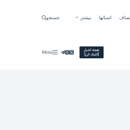
نصاف
استانها
بیشتر
جستجو
همه اخبار
Menu
[کلیک کن]