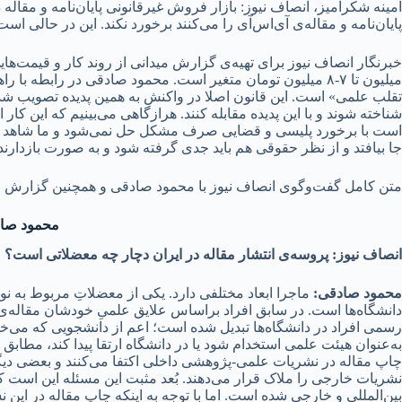
امینه شکرآمیز، انصاف نیوز: بازار فروش غیرقانونی پایان‌نامه و مقاله د
پایان‌نامه و مقاله‌ی آی‌اس‌آی را می‌کنند برخورد نکند. این در حال
میلیون تا ۷-۸ میلیون تومان متغیر است. محمود صادقی در رابطه
تقلب علمی» است. این قانون اصلا در واکنش به همین پدیده تصویب شده
شناخته شوند و با این پدیده مقابله کنند. هرازگاهی می‌بینیم که این کار
است با برخورد پلیسی و قضایی صرف مشکل حل نمی‌شود و ما شاهد شیوع 
جا بیافتد و از نظر حقوقی هم باید جدی گرفته شود و به صورت بازدارن
متن کامل گفت‌وگوی انصاف نیوز با محمود صادقی و همچنین گزارش میدانی
محمود صادق
انصاف نیوز: پروسه‌ی انتشار مقاله در ایران دچار چه معضلاتی است؟
محمود صادقی:
ماجرا ابعاد مختلفی دارد. یکی از معضلاتِ مربوط به نو
دانشگاه‌ها است. در سابق افراد براساس علایق علمیِ خودشان مقاله‌ی 
رسمی افراد در دانشگاه‌ها تبدیل شده است؛ اعم از دانشجویی که می‌خواه
به‌عنوان هیئت علمی استخدام شود یا در دانشگاه ارتقا پیدا کند، مطابق 
چاپ مقاله در نشریات علمی-پژوهشی داخلی اکتفا می‌کنند و بعضی دیگر 
نشریات خارجی را ملاک قرار می‌دهند. بُعد مثبت این مسئله این اس
بین‌المللی و خارجی شده است. اما با توجه به اینکه چاپ مقاله در این 