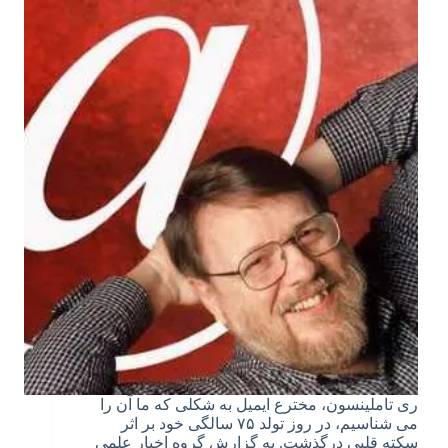
ری تاملینسون، مخترع ایمیل به شکلی که ما آن را
می شناسیم، در روز تولد ۷۵ سالگی خود بر اثر
سکته قلبی درگذشت. به گزارش گروه اخبار علمی