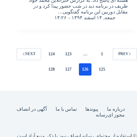
هسته ای پاسخ داد. به گزارش خبرآنلاین محمد جواد
ظریف در برنامه دید در شب حضور پیدا کرد و در
مقابل دوربین این برنامه گفتگویی…
جمعه, ۱۴ اسفند ۱۳۹۴ – ۱۴:۲۶
124
123
…
1
NEXT
PREV
128
127
126
125
درباره ما
پیوندها
تماس با ما
آگهی در انصاف
مجوز ای‌رسانه
© استفاده از محتوای رسانه انصاف نیوز با ذکر منبع آزاد است