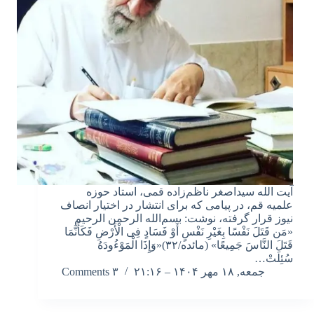
آیت الله سیداصغر ناظم‌زاده قمی، استاد حوزه
علمیه قم، در پیامی که برای انتشار در اختیار انصاف
نیوز قرار گرفته، نوشت: بسم‌الله الرحمن الرحیم
«مَن قَتَلَ نَفْسًا بِغَیْرِ نَفْسٍ أَوْ فَسَادٍ فِی الْأَرْضِ فَکَأَنَّمَا
قَتَلَ النَّاسَ جَمِیعًا» (مائده/۳۲)«وَإِذَا الْمَوْءُودَهُ
سُئِلَتْ…
جمعه, ۱۸ مهر ۱۴۰۴ – ۲۱:۱۶
۳ Comments