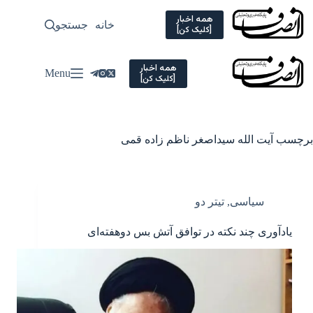
Ski
t
همه اخبار
خانه
جستجو
سیاسی
[کلیک کن]
conten
همه اخبار
Menu
[کلیک کن]
برچسب
آیت الله سیداصغر ناظم زاده قمی
سیاسی
,
تیتر دو
یادآوری چند نکته در توافق آتش بس دوهفته‌ای