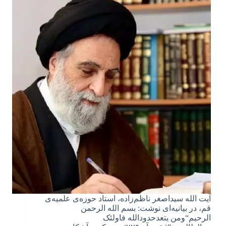
آیت الله سیداصغر ناظم‌زاده، استاد حوزه‌ی علمیه‌ی
قم، در بیانیه‌ای نوشت: بسم الله الرحمن
الرحیم“ومن یتعدحدودالله فاولئک