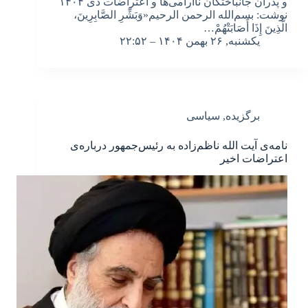
و پدران جانباختگان ناآرامی‌ها و اعتراضات دی ۱۴۰۴
نوشت: بسم‌الله الرحمن الرحیم«وَبَشِّرِ الصَّابِرِینَ،
الَّذِینَ إِذَا أَصَابَتْهُمْ…
یکشنبه, ۲۶ بهمن ۱۴۰۴ – ۲۲:۵۲
برگزیده
,
سیاسی
نامه‌ی آیت الله ناظم‌زاده به رئیس‌جمهور درباره‌ی
اعتراضات اخیر