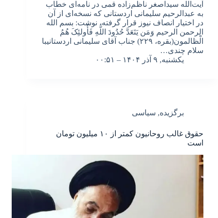
آیت‌الله سیداصغر ناظم‌زاده قمی در نامه‌ای خطاب
به عبدالرحیم سلیمانی اردستانی که نسخه‌ای از آن
در اختیار انصاف نیوز قرار گرفته، نوشت: بسم الله
الرحمن الرحیم وَمَن یَتَعَدَّ حُدُودَ اللَّهِ فَأُولئِکَ هُمُ
الْظالمون(بقره، ۲۲۹) جناب آقای سلیمانی اردستانیبا
سلام چندی…
یکشنبه, ۹ آذر ۱۴۰۴ – ۰۰:۵۱
برگزیده
,
سیاسی
حقوق غالب روحانیون کمتر از ۱۰ میلیون تومان
است