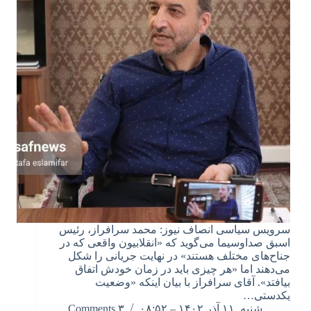
سرویس سیاسی انصاف نیوز: محمد سرافراز، رئیس
اسبق صداوسیما می‌گوید که «انقلابیون واقعی که در
جناح‌های مختلف هستند» در نهایت جریانی را شکل
می‌دهند اما «هر چیزی باید در زمان خودش اتفاق
بیافتد». آقای سرافراز با بیان اینکه «وضعیت
یکدستی…
شنبه, ۱۱ آذر ۱۴۰۲ – ۰۸:۵۲
۳ Comments