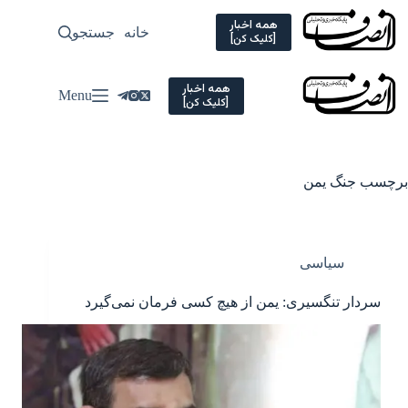
Ski
t
همه اخبار
خانه
جستجو
سیاسی
[کلیک کن]
conten
همه اخبار
Menu
[کلیک کن]
برچسب
جنگ یمن
سیاسی
سردار تنگسیری: یمن از هیچ کسی فرمان نمی‌گیرد