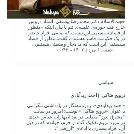
حجت‌الاسلام دکتر محمدرضا یوسفی، استاد دروس
خارج فقه حوزه‌ی علمیه‌ی قم با بیان اینکه «منظور
از فساد سیستمی این نیست که تمامی افراد حاضر
در یک حکومت فاسد هستند»، گفت:منظور از فساد
سیستمی این است که ما دچار وضعیتی هستیم…
جمعه, ۶ مرداد ۱۴۰۲ – ۰۰:۴۳
سیاسی
ترویج هتاکی! | احمد زیدآبادی
«احمد زیدآبادی»، روزنامه‌نگار در یادداشتی تلگرامی
با عنوان «ترویج هتاکی!» نوشت: امروز در سایت
“مشرق نیوز” مطلبی در نقد اظهارات عباس عبدی
در مورد لزوم تفکیک گناه از جرم، خواندم که در ذیل
آن، افراد بسیاری با ادعای “ارزشی”،
“حزب‌اللهی”…