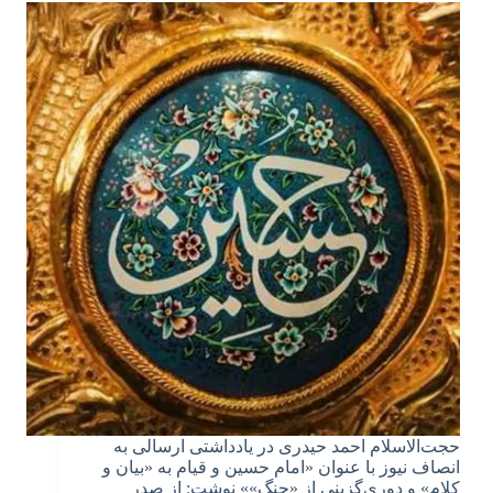
حجت‌الاسلام احمد حیدری در یادداشتی ارسالی به
انصاف نیوز با عنوان «امام حسین و قیام به «بیان و
کلام» و دوری‌گزینی از «جنگ»» نوشت: از صدر