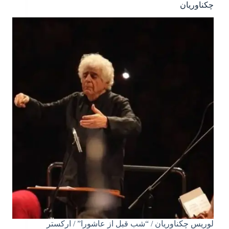
چکناوریان
لوریس چکناوریان / “شب قبل از عاشورا” / ارکستر