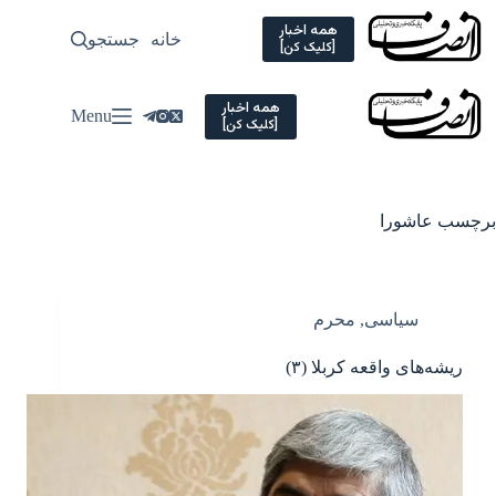
Ski
t
همه اخبار
خانه
جستجو
سیاسی
[کلیک کن]
conten
همه اخبار
Menu
[کلیک کن]
برچسب
عاشورا
سیاسی
,
محرم
ریشه‌های واقعه کربلا (۳)