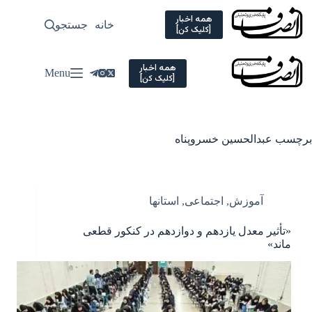
Ski
t
همه اخبار
خانه
جستجو
سیاسی
[کلیک کن]
conten
همه اخبار
Menu
[کلیک کن]
برچسب
عبدالحسین خسروپناه
آموزش
,
اجتماعی
,
استانها
«تأثیر معدل یازدهم و دوازدهم در کنکور قطعی
ماند»