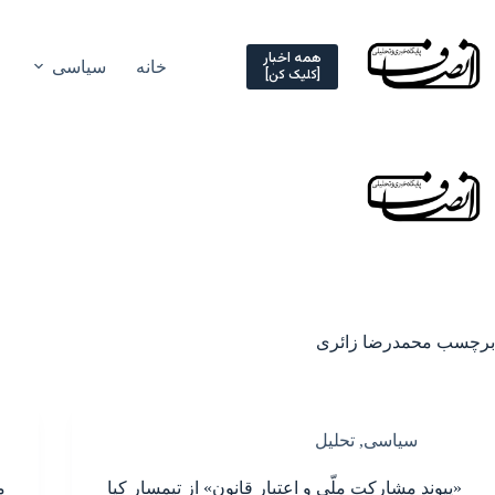
Ski
t
conten
همه اخبار
خانه
سیاسی
[کلیک کن]
برچسب
محمدرضا زائری
سیاسی
,
تحلیل
«پیوند مشارکت ملّی و اعتبار قانون» از تیمسار کیا
م