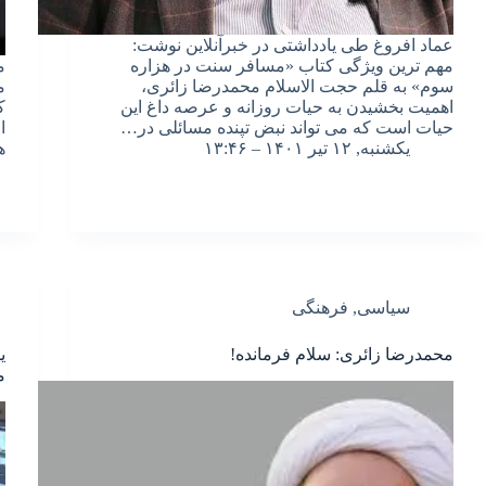
عماد افروغ طی یادداشتی در خبرآنلاین نوشت:
مهم ترین ویژگی کتاب «مسافر سنت‌ در هزاره‌
م
سوم» به قلم حجت الاسلام محمدرضا زائری،
م
اهمیت بخشیدن به حیات روزانه و عرصه داغ این
ک
حیات است که می تواند نبض تپنده مسائلی در…
ا
یکشنبه, ۱۲ تیر ۱۴۰۱ – ۱۳:۴۶
ه
سیاسی
,
فرهنگی
محمدرضا زائری: سلام فرمانده!
ی
م