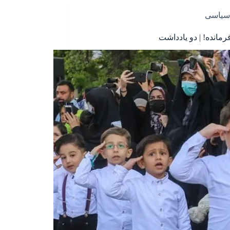
سیاسی
رمانده! | دو یادداشت