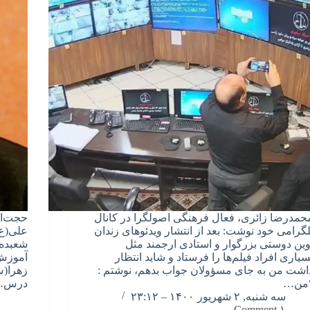
حمدرضا زائری، فعال فرهنگی اصولگرا در کانال
حجت‌ال
لگرامی خود نوشت: بعد از انتشار ویدئوهای زندان
علی(ع)
وین دوستی بزرگوار و استادی ارجمند مثل
شعبده‌ب
سیاری افراد فیلم‌ها را فرستاد و شاید انتظار
آموزش
اشت من به جای مسؤولان جواب بدهم، نوشتم :
زهرا(س
من…
درس…
سه شنبه, ۲ شهریور ۱۴۰۰ – ۲۳:۱۲
۱ Comment