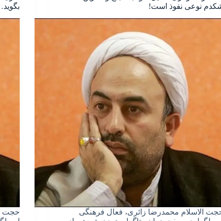
کدم نوعی نفوذ است!
بگوید
جت الاسلام محمدرضا زائری، فعال فرهنگی
حجت ال