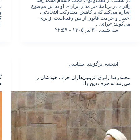
در بخشی از گفت‌وگوی حجّت‌الاسلام محمّدرضا
ا
زائری در برنامۀ «بر مدار ایران»، او به این موضوع
ن
اشاره می‌کند که با کاهش مشارکت انتخاباتی،
و
اعتبار و حرمت قانون از بین رفته‌است. زائری
ک
می‌گوید: «برای…
ا
سه شنبه, ۳۰ تیر ۱۴۰۵ – ۲۲:۵۹
اندیشه
,
برگزیده
,
سیاسی
محمدرضا زائری: تریبون‌داران حرف خودشان را
گ
می‌زنند نه حرف دین را!
ص