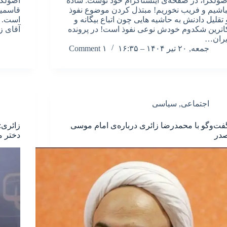
صولگرا، در صفحه‌ی اینستاگرام خود نوشت: ساده
اصولگر
باشیم و فریب نخوریم! مبتذل کردن موضوع نفوذ
قاسمیا
 تقلیل دادنش به حاشیه هایی چون اتباع بیگانه و
است. ا
اترین شکدوم خودش نوعی نفوذ است! در پرونده
آقای زا
یران…
جمعه, ۲۰ تیر ۱۴۰۴ – ۱۶:۳۵
۱ Comment
اجتماعی
,
سیاسی
فت‌وگو با محمدرضا زائری درباره‌ی امام موسی
زائری:
در
دختر 