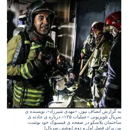
به گزارش انصاف نیوز، «مهدی شیرزاد»، نویسنده ی
سریال تلویزیونی «عملیات ۱۲۵» درباره ی حادثه ی
ساختمان پلاسکو در صفحه ی فیسبوک خود نوشت:
من برای فصل اول و دوم [نوشتن سریال]