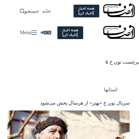
Ski
t
همه اخبار
خانه
جستجو
سیاسی
[کلیک کن]
conten
همه اخبار
Menu
[کلیک کن]
برچسب
نون خ ۵
استانها
سریال نون خ «بهتر» از هرسال پخش می‌شود