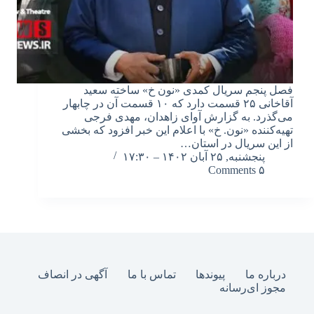
فصل پنجم سریال کمدی «نون خ» ساخته سعید
آقاخانی ۲۵ قسمت دارد که ۱۰ قسمت آن در چابهار
می‌گذرد. به گزارش آوای زاهدان، مهدی فرجی
تهیه‌کننده «نون. خ» با اعلام این خبر افزود که بخشی
از این سریال در استان…
پنجشنبه, ۲۵ آبان ۱۴۰۲ – ۱۷:۳۰
۵ Comments
درباره ما
پیوندها
تماس با ما
آگهی در انصاف
مجوز ای‌رسانه