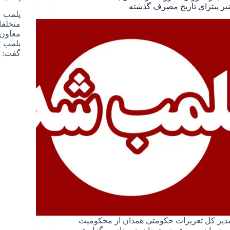
نیر پیتزای تاریخ مصرف گذشته
پلمب م
متخلفا
معاون 
گفت: ا
دیر کل تعزیرات حکومتی همدان از محکومیت