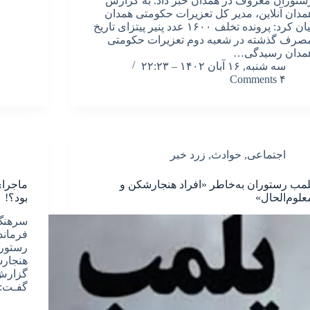
ستوران معروف در همدان خبر داد. به گزارش
مدان آنلاین، مدیر کل تعزیرات حکومتی همدان
بیان کرد: پرونده تخلف ۱۶۰۰ عدد پنیر پیتزای تاریخ
صرف گذشته در شعبه دوم تعزیرات حکومتی
مدان رسیدگی…
سه شنبه, ۱۶ آبان ۱۴۰۲ – ۲۲:۲۳
۴ Comments
اجتماعی
,
حوادث
,
زرد خبر
لمب رستوران به‌خاطر «افراد هنجارشکن و
ماجرای
علوم‌الحال»
بود؟!
سرهنگ 
فرماند
رستورا
هنجارش
گزارش 
گفـت: 