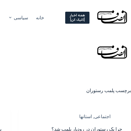
Ski
t
conten
همه اخبار
خانه
سیاسی
[کلیک کن]
برچسب
پلمب رستوران
اجتماعی
,
استانها
چرا یک رستوران در رودبار پلمب شد؟